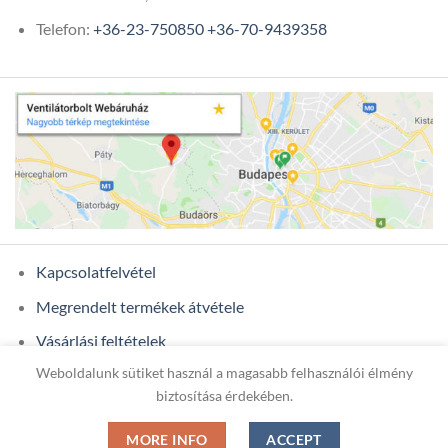
Telefon:
+36-23-750850
+36-70-9439358
Kapcsolatfelvétel
Megrendelt termékek átvétele
Vásárlási feltételek
Weboldalunk sütiket használ a magasabb felhasználói élmény
Ügyfél adatok
biztosítása érdekében.
MORE INFO
ACCEPT
Copyright 2026 ©
ONIXCOM KFT.