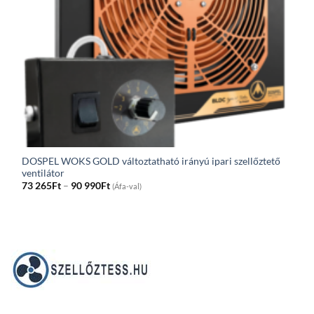
DOSPEL WOKS GOLD változtatható irányú ipari szellőztető
ventilátor
Price
73 265
Ft
–
90 990
Ft
(Áfa-val)
range:
73
265Ft
through
90
990Ft