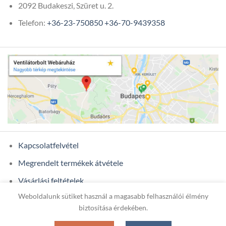
2092 Budakeszi, Szüret u. 2.
Telefon:
+36-23-750850
+36-70-9439358
Kapcsolatfelvétel
Megrendelt termékek átvétele
Vásárlási feltételek
Weboldalunk sütiket használ a magasabb felhasználói élmény
Ügyfél adatok
biztosítása érdekében.