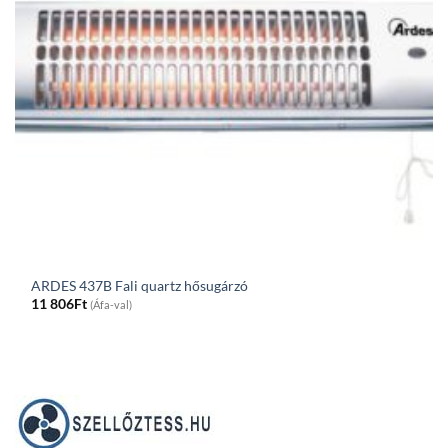
ARDES 437B Fali quartz hősugárzó
11 806
Ft
(Áfa-val)