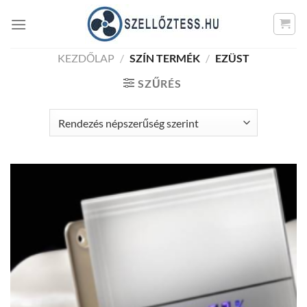
Skip
to
content
KEZDŐLAP
/
SZÍN TERMÉK
/
EZÜST
SZŰRÉS