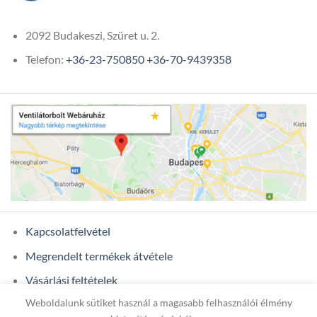
2092 Budakeszi, Szüret u. 2.
Telefon:
+36-23-750850
+36-70-9439358
Kapcsolatfelvétel
Megrendelt termékek átvétele
Vásárlási feltételek
Weboldalunk sütiket használ a magasabb felhasználói élmény
Ügyfél adatok