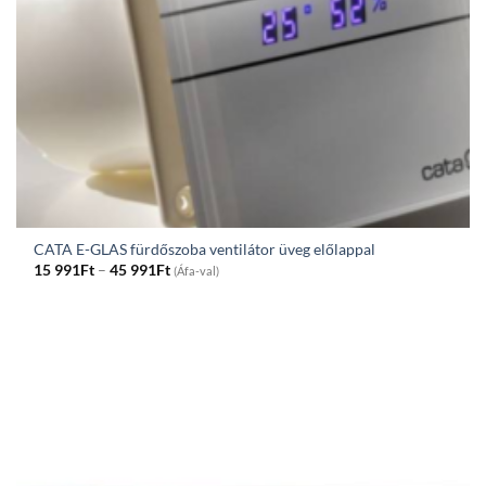
CATA E-GLAS fürdőszoba ventilátor üveg előlappal
Price
15 991
Ft
–
45 991
Ft
(Áfa-val)
range:
15
991Ft
through
45
991Ft