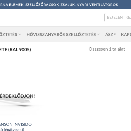
ORNA ELEMEK, SZELLŐZŐRÁCSOK, ZSALUK, NYÁRI VENTILÁTOROK
BEJELENTKE
LŐZTETÉS
HŐVISSZANYARŐS SZELLŐZTETÉS
ÁSZF
KAP
Összesen 1 találat
TE (RAL 9005)
ÉRDEKLŐDJÖN!
ENSON INVISIDO
tó légátvezető