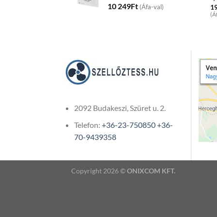
10 249
Ft
1
(Áfa-val)
(Á
2092 Budakeszi, Szüret u. 2.
Telefon:
+36-23-750850
+36-
70-9439358
Copyright 2026 ©
ONIXCOM KFT.