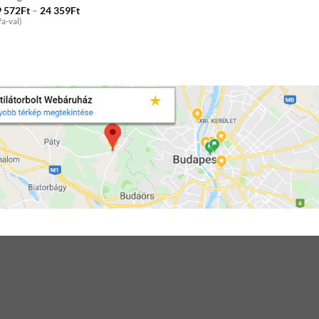
Price
9 572
Ft
–
24 359
Ft
range:
fa-val)
19
572Ft
through
24
359Ft