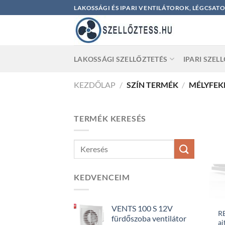
Skip
LAKOSSÁGI ÉS IPARI VENTILÁTOROK, LÉGCSAT
to
content
LAKOSSÁGI SZELLŐZTETÉS
IPARI SZEL
KEZDŐLAP
/
SZÍN TERMÉK
/
MÉLYFEKE
TERMÉK KERESÉS
KEDVENCEIM
VENTS 100 S 12V
R
fürdőszoba ventilátor
aj