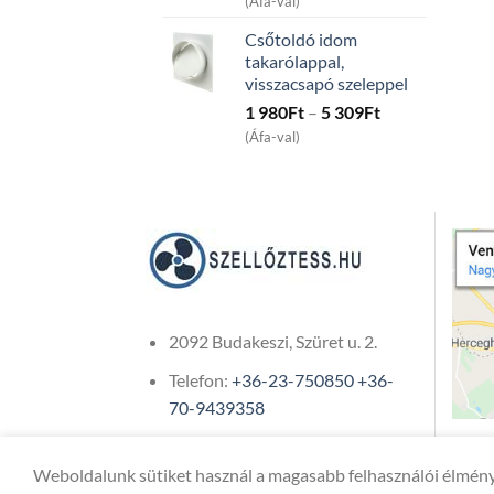
(Áfa-val)
15
Csőtoldó idom
991Ft
takarólappal,
through
visszacsapó szeleppel
45
Price
1 980
Ft
–
5 309
Ft
991Ft
range:
(Áfa-val)
1
980Ft
through
5
309Ft
2092 Budakeszi, Szüret u. 2.
Telefon:
+36-23-750850
+36-
70-9439358
Weboldalunk sütiket használ a magasabb felhasználói élmény
Copyright 2026 ©
ONIXCOM KFT.