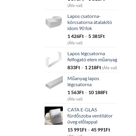
range:
(Áfa-val)
1
Lapos csatorna-
593Ft
körcsatorna átalakító
through
idom 90 fok
6
Price
1 426
Ft
–
5 381
Ft
313Ft
range:
(Áfa-val)
1
Lapos légcsatorna
426Ft
felfogató elem műanyag
through
Price
833
Ft
–
1 218
Ft
5
(Áfa-val)
range:
381Ft
Műanyag lapos
833Ft
légcsatorna
through
Price
1 563
Ft
–
10 188
Ft
1
range:
218Ft
(Áfa-val)
1
CATA E-GLAS
563Ft
fürdőszoba ventilátor
through
üveg előlappal
10
Price
15 991
Ft
–
45 991
Ft
188Ft
range: