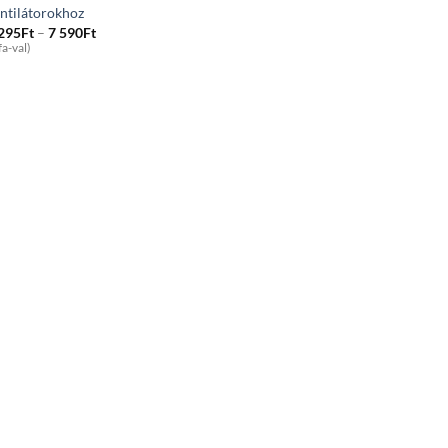
ntilátorokhoz
Price
 295
Ft
–
7 590
Ft
range:
fa-val)
4
295Ft
through
7
590Ft