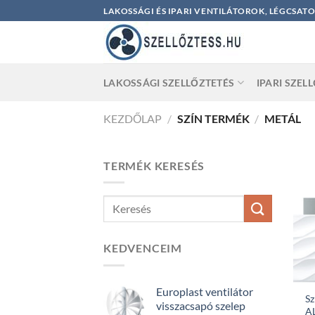
Skip
LAKOSSÁGI ÉS IPARI VENTILÁTOROK, LÉGCSAT
to
content
LAKOSSÁGI SZELLŐZTETÉS
IPARI SZEL
KEZDŐLAP
/
SZÍN TERMÉK
/
METÁL
TERMÉK KERESÉS
KEDVENCEIM
Europlast ventilátor
Sz
visszacsapó szelep
A