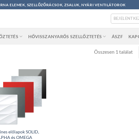
ORNA ELEMEK, SZELLŐZŐRÁCSOK, ZSALUK, NYÁRI VENTILÁTOROK
BEJELENTKE
LŐZTETÉS
HŐVISSZANYARŐS SZELLŐZTETÉS
ÁSZF
KAP
Összesen 1 találat
ínes előlapok SOLID,
LPHA és OMEGA