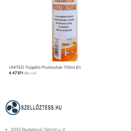
UNITED Tűzgátló Pisztolyhab 750ml B1
6 471
Ft
(Áfa-val)
2092 Budakeszi, Szüret u. 2.