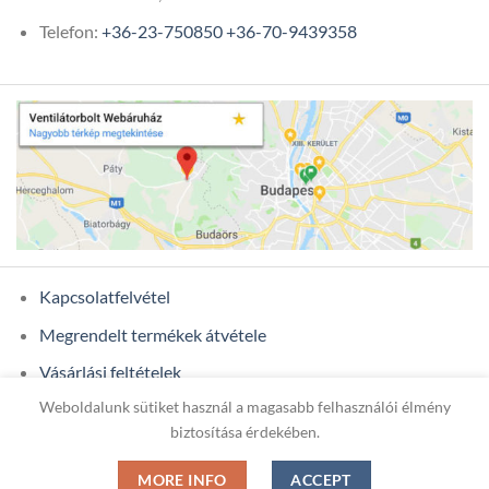
Telefon:
+36-23-750850
+36-70-9439358
Kapcsolatfelvétel
Megrendelt termékek átvétele
Vásárlási feltételek
Weboldalunk sütiket használ a magasabb felhasználói élmény
Ügyfél adatok
biztosítása érdekében.
MORE INFO
ACCEPT
Copyright 2026 ©
ONIXCOM KFT.