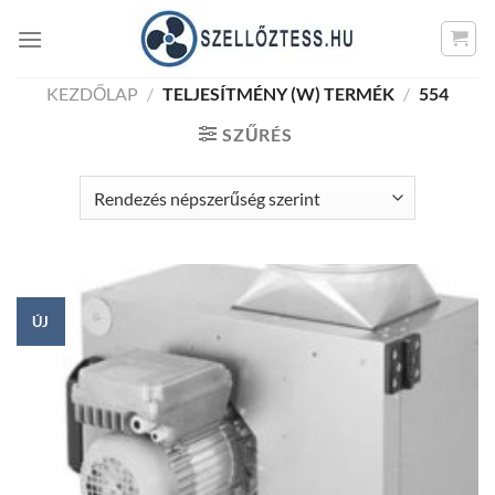
Skip
to
content
KEZDŐLAP
/
TELJESÍTMÉNY (W) TERMÉK
/
554
SZŰRÉS
ÚJ