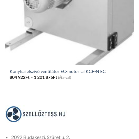
Konyhai elszívó ventilátor EC-motorral KCF-N EC
Price
804 922
Ft
–
1 201 875
Ft
(Áfa-val)
range:
804
922Ft
through
1
201
875Ft
2092 Budakeszi, Szüret u. 2.