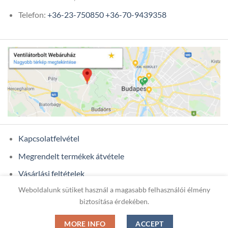
Telefon:
+36-23-750850
+36-70-9439358
Kapcsolatfelvétel
Megrendelt termékek átvétele
Vásárlási feltételek
Weboldalunk sütiket használ a magasabb felhasználói élmény
Ügyfél adatok
biztosítása érdekében.
MORE INFO
ACCEPT
Copyright 2026 ©
ONIXCOM KFT.