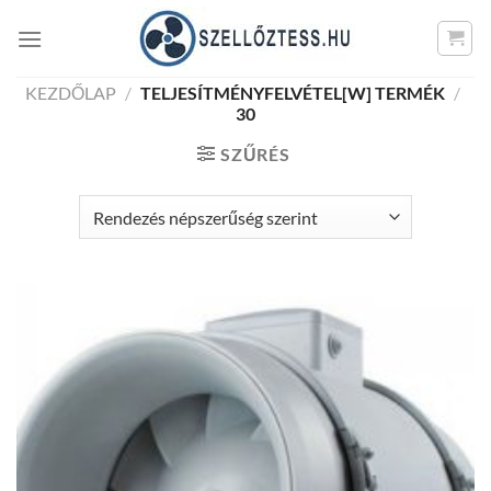
Skip
to
content
KEZDŐLAP
/
TELJESÍTMÉNYFELVÉTEL[W] TERMÉK
/
30
SZŰRÉS