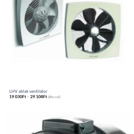
LHV ablak ventilátor
Price
19 030
Ft
–
29 108
Ft
(Áfa-val)
range:
19
030Ft
through
29
108Ft