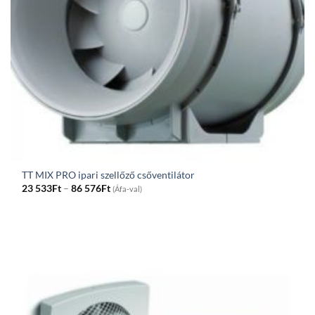
TT MIX PRO ipari szellőző csőventilátor
Price
23 533
Ft
–
86 576
Ft
(Áfa-val)
range:
23
533Ft
through
86
576Ft