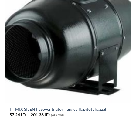
TT MIX SILENT csőventilátor hangcsillapított házzal
Price
57 241
Ft
–
201 361
Ft
(Áfa-val)
range:
57
241Ft
through
201