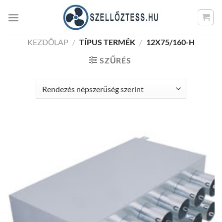
Skip
to
content
KEZDŐLAP
/
TÍPUS TERMÉK
/
12X75/160-H
SZŰRÉS