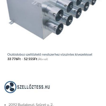
Osztódoboz szellőztető rendszerhez vízszintes kivezetéssel
Price
33 776
Ft
–
52 555
Ft
(Áfa-val)
range:
33
776Ft
through
52
555Ft
2092 Budakeszi, Szüret u. 2.