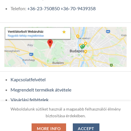
Telefon:
+36-23-750850
+36-70-9439358
Kapcsolatfelvétel
Megrendelt termékek átvétele
Vásárlási feltételek
Weboldalunk sütiket használ a magasabb felhasználói élmény
Ügyfél adatok
biztosítása érdekében.
MORE INFO
ACCEPT
Copyright 2026 ©
ONIXCOM KFT.