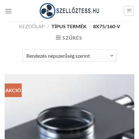
Skip
to
content
KEZDŐLAP
/
TÍPUS TERMÉK
/
8X75/160-V
SZŰRÉS
AKCIÓ