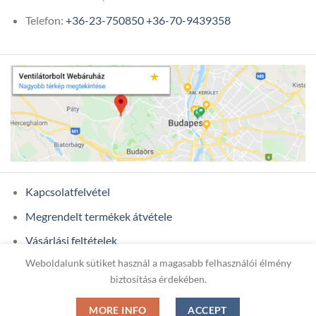
Telefon:
+36-23-750850
+36-70-9439358
Kapcsolatfelvétel
Megrendelt termékek átvétele
Vásárlási feltételek
Weboldalunk sütiket használ a magasabb felhasználói élmény
Ügyfél adatok
biztosítása érdekében.
MORE INFO
ACCEPT
Copyright 2026 ©
ONIXCOM KFT.