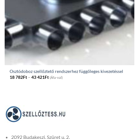
Osztódoboz szellőztető rendszerhez függőleges kivezetéssel
Price
18 782
Ft
–
43 421
Ft
(Áfa-val)
range:
18
782Ft
through
43
421Ft
2092 Budakeszi, Szüret u. 2.