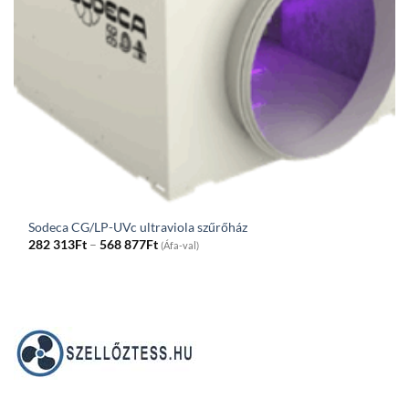
Sodeca CG/LP-UVc ultraviola szűrőház
Price
282 313
Ft
–
568 877
Ft
(Áfa-val)
range:
282
313Ft
through
568
877Ft