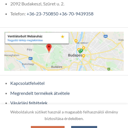
2092 Budakeszi, Szüret u. 2.
Telefon:
+36-23-750850
+36-70-9439358
Kapcsolatfelvétel
Megrendelt termékek átvétele
Vásárlási feltételek
Weboldalunk sütiket használ a magasabb felhasználói élmény
Ügyfél adatok
biztosítása érdekében.