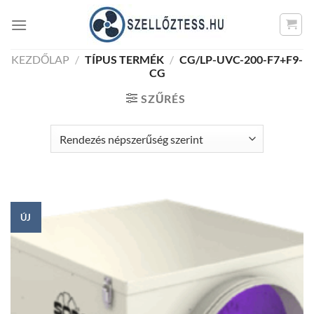
Skip
to
content
KEZDŐLAP
/
TÍPUS TERMÉK
/
CG/LP-UVC-200-F7+F9-
CG
SZŰRÉS
ÚJ