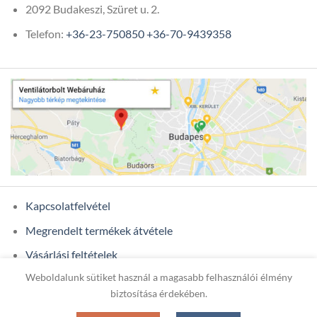
2092 Budakeszi, Szüret u. 2.
Telefon:
+36-23-750850
+36-70-9439358
Kapcsolatfelvétel
Megrendelt termékek átvétele
Vásárlási feltételek
Weboldalunk sütiket használ a magasabb felhasználói élmény
Ügyfél adatok
biztosítása érdekében.