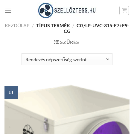
Skip
to
content
KEZDŐLAP
/
TÍPUS TERMÉK
/
CG/LP-UVC-315-F7+F9-
CG
SZŰRÉS
ÚJ