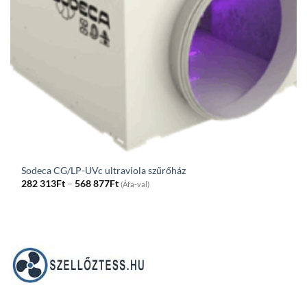
Sodeca CG/LP-UVc ultraviola szűrőház
Price
282 313
Ft
–
568 877
Ft
(Áfa-val)
range:
282
313Ft
through
568
877Ft