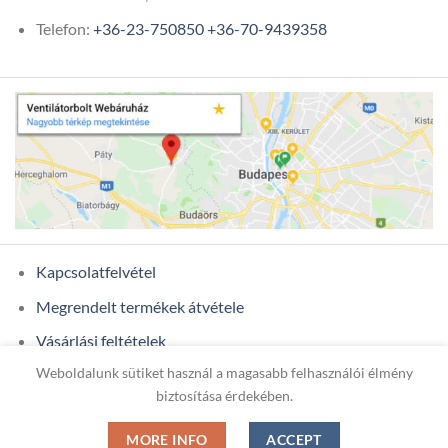
Telefon:
+36-23-750850
+36-70-9439358
Kapcsolatfelvétel
Megrendelt termékek átvétele
Vásárlási feltételek
Weboldalunk sütiket használ a magasabb felhasználói élmény
Ügyfél adatok
biztosítása érdekében.
MORE INFO
ACCEPT
Copyright 2026 ©
ONIXCOM KFT.