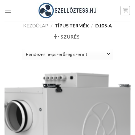
Skip
to
content
KEZDŐLAP
/
TÍPUS TERMÉK
/
D105-A
SZŰRÉS