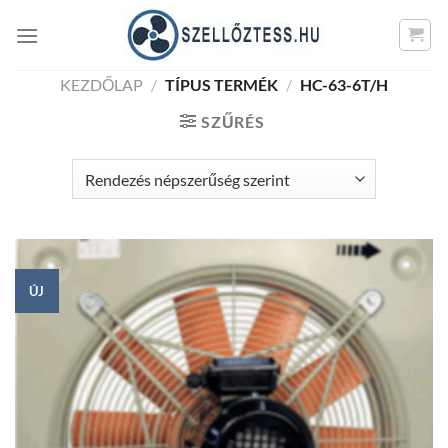
Skip
to
content
KEZDŐLAP
/
TÍPUS TERMÉK
/
HC-63-6T/H
SZŰRÉS
ÚJ