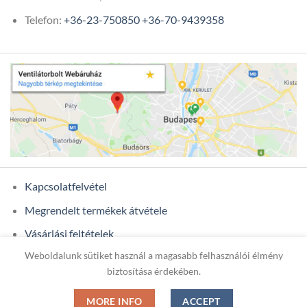
Telefon:
+36-23-750850
+36-70-9439358
Kapcsolatfelvétel
Megrendelt termékek átvétele
Vásárlási feltételek
Weboldalunk sütiket használ a magasabb felhasználói élmény
Ügyfél adatok
biztosítása érdekében.
MORE INFO
ACCEPT
Copyright 2026 ©
ONIXCOM KFT.