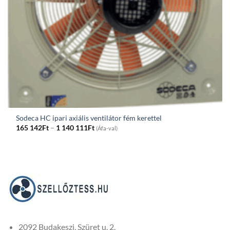
Sodeca HC ipari axiális ventilátor fém kerettel
Price
165 142
Ft
–
1 140 111
Ft
(Áfa-val)
range:
165
142Ft
through
1
140
111Ft
2092 Budakeszi, Szüret u. 2.