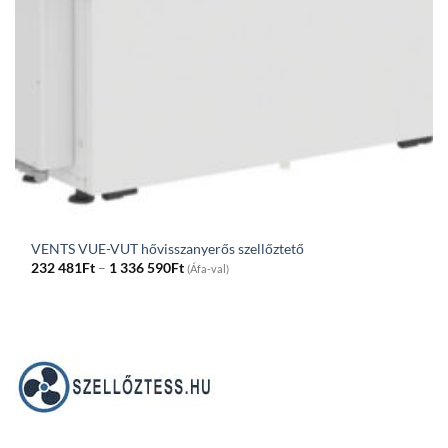
VENTS VUE-VUT hővisszanyerős szellőztető
Price
232 481
Ft
–
1 336 590
Ft
(Áfa-val)
range:
232
481Ft
through
1
336
590Ft