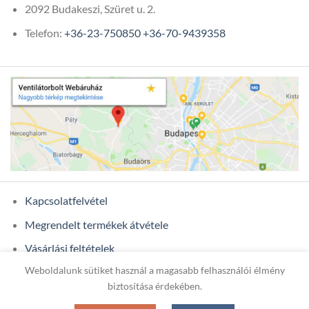
2092 Budakeszi, Szüret u. 2.
Telefon:
+36-23-750850
+36-70-9439358
Kapcsolatfelvétel
Megrendelt termékek átvétele
Vásárlási feltételek
Weboldalunk sütiket használ a magasabb felhasználói élmény
Ügyfél adatok
biztosítása érdekében.