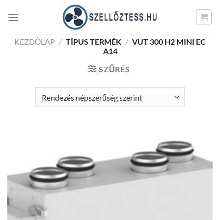
Skip
to
content
KEZDŐLAP
/
TÍPUS TERMÉK
/
VUT 300 H2 MINI EC
A14
SZŰRÉS