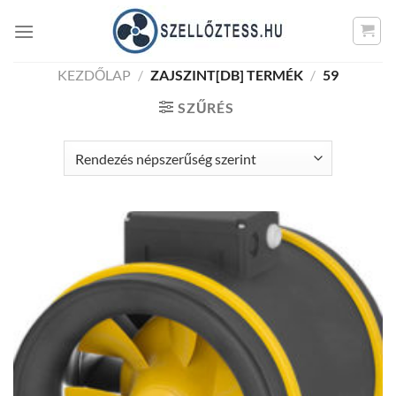
Skip
to
content
KEZDŐLAP
/
ZAJSZINT[DB] TERMÉK
/
59
SZŰRÉS