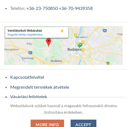
Telefon:
+36-23-750850
+36-70-9439358
Kapcsolatfelvétel
Megrendelt termékek átvétele
Vásárlási feltételek
Weboldalunk sütiket használ a magasabb felhasználói élmény
Ügyfél adatok
biztosítása érdekében.
MORE INFO
ACCEPT
Copyright 2026 ©
ONIXCOM KFT.