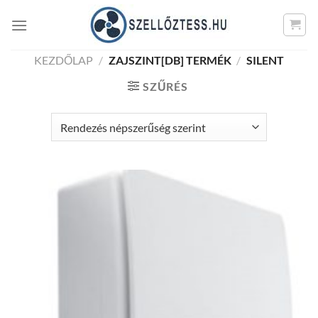
Skip
to
content
KEZDŐLAP
/
ZAJSZINT[DB] TERMÉK
/
SILENT
SZŰRÉS