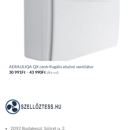
AERAULIQA QX centrifugális elszívó ventilátor
Price
30 991
Ft
–
43 990
Ft
(Áfa-val)
range:
30
991Ft
through
43
990Ft
2092 Budakeszi, Szüret u. 2.