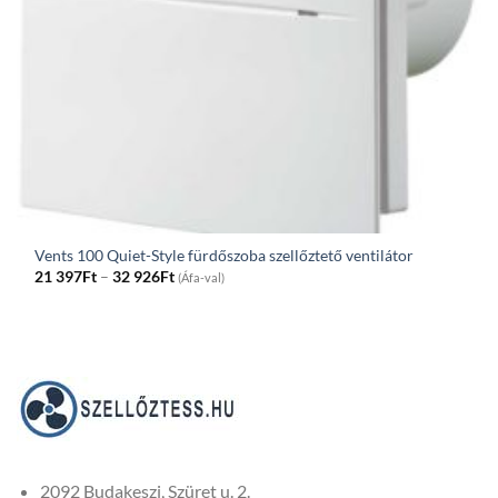
Vents 100 Quiet-Style fürdőszoba szellőztető ventilátor
Price
21 397
Ft
–
32 926
Ft
(Áfa-val)
range:
21
397Ft
through
32
926Ft
2092 Budakeszi, Szüret u. 2.