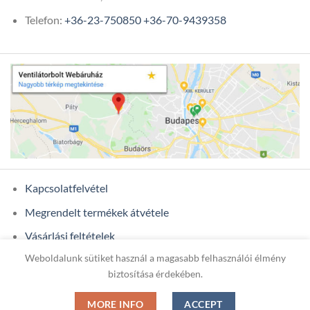
Telefon:
+36-23-750850
+36-70-9439358
Kapcsolatfelvétel
Megrendelt termékek átvétele
Vásárlási feltételek
Weboldalunk sütiket használ a magasabb felhasználói élmény
Ügyfél adatok
biztosítása érdekében.
MORE INFO
ACCEPT
Copyright 2026 ©
ONIXCOM KFT.