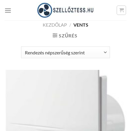
Skip
to
content
KEZDŐLAP
/
VENTS
SZŰRÉS