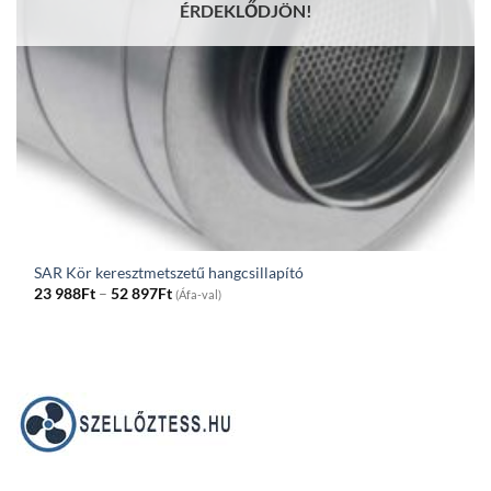
ÉRDEKLŐDJÖN!
SAR Kör keresztmetszetű hangcsillapító
Price
23 988
Ft
–
52 897
Ft
(Áfa-val)
range:
23
988Ft
through
52
897Ft