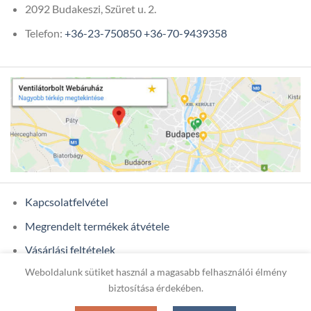
2092 Budakeszi, Szüret u. 2.
Telefon:
+36-23-750850
+36-70-9439358
Kapcsolatfelvétel
Megrendelt termékek átvétele
Vásárlási feltételek
Weboldalunk sütiket használ a magasabb felhasználói élmény
Ügyfél adatok
biztosítása érdekében.