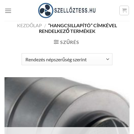
Skip
to
content
KEZDŐLAP
/
“HANGCSILLAPÍTÓ” CÍMKÉVEL
RENDELKEZŐ TERMÉKEK
SZŰRÉS