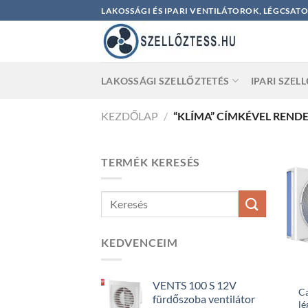
Skip
LAKOSSÁGI ÉS IPARI VENTILÁTOROK, LÉGCSAT
to
content
LAKOSSÁGI SZELLŐZTETÉS
IPARI SZEL
KEZDŐLAP
/
“KLÍMA” CÍMKÉVEL REND
TERMÉK KERESÉS
KEDVENCEIM
VENTS 100 S 12V
C
fürdőszoba ventilátor
lé