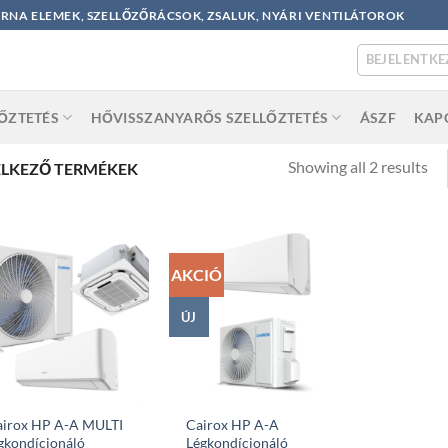
ORNA ELEMEK, SZELLŐZŐRÁCSOK, ZSALUK, NYÁRI VENTILÁTOROK
BEJELENTKE
LŐZTETÉS
HŐVISSZANYARŐS SZELLŐZTETÉS
ÁSZF
KAP
So
Showing all 2 results
ELKEZŐ TERMÉKEK
by
po
AKCIÓ
ÚJ
airox HP A-A MULTI
Cairox HP A-A
gkondícionáló
Légkondícionáló