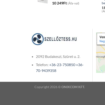
10 249
Ft
b
(Áfa-val)
1
(Á
2092 Budakeszi, Szüret u. 2.
Telefon:
+36-23-750850
+36-
70-9439358
Copyright 2026 ©
ONIXCOM KFT.