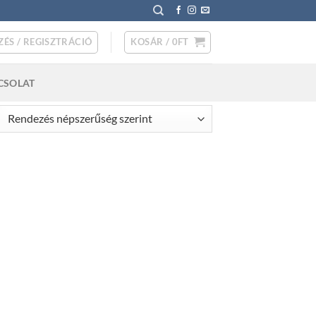
ZÉS / REGISZTRÁCIÓ
KOSÁR /
0
FT
CSOLAT
rted
pularity