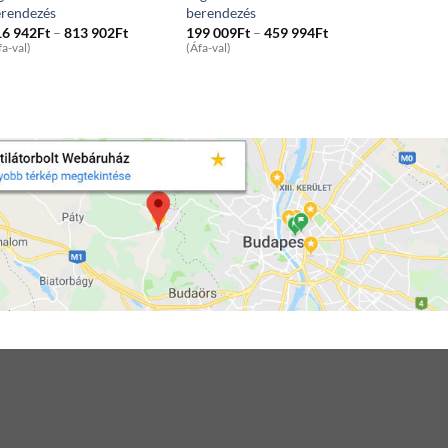
erendezés
berendezés
Price
Price
16 942
Ft
–
813 902
Ft
199 009
Ft
–
459 994
Ft
range:
range:
fa-val)
(Áfa-val)
116
199
942Ft
009Ft
through
through
813
459
902Ft
994Ft