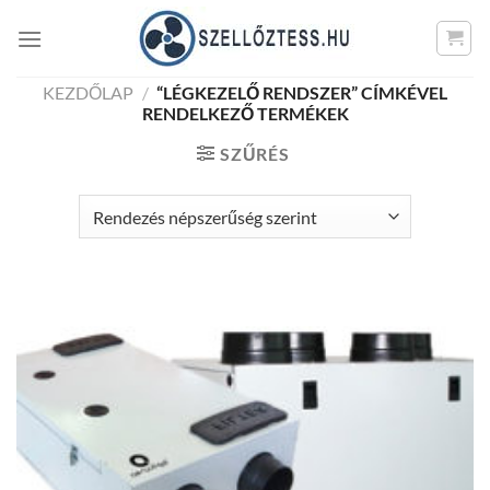
Skip
to
content
KEZDŐLAP
/
“LÉGKEZELŐ RENDSZER” CÍMKÉVEL
RENDELKEZŐ TERMÉKEK
SZŰRÉS