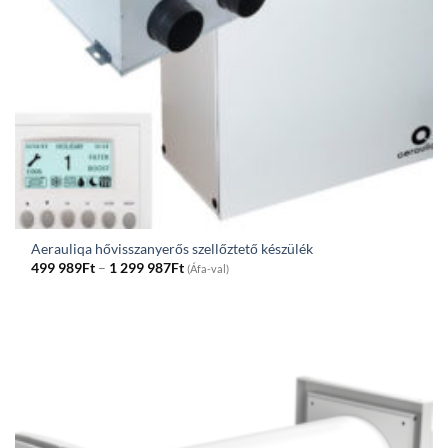
Aerauliqa hővisszanyerős szellőztető készülék
Price
499 989
Ft
–
1 299 987
Ft
(Áfa-val)
range:
499
989Ft
through
1
299
987Ft