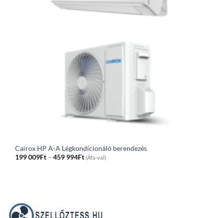
Cairox HP A-A Légkondícionáló berendezés
Price
199 009
Ft
–
459 994
Ft
(Áfa-val)
range:
199
009Ft
through
459
994Ft