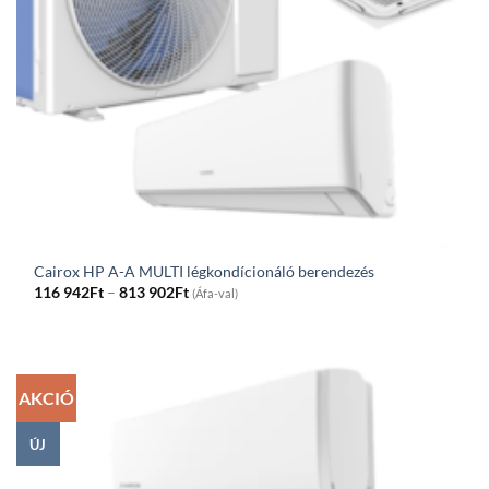
Cairox HP A-A MULTI légkondícionáló berendezés
Price
116 942
Ft
–
813 902
Ft
(Áfa-val)
range:
116
942Ft
through
813
902Ft
AKCIÓ
ÚJ