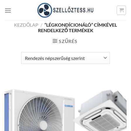
Skip
to
content
KEZDŐLAP
/
“LÉGKONDÍCIONÁLÓ” CÍMKÉVEL
RENDELKEZŐ TERMÉKEK
SZŰRÉS