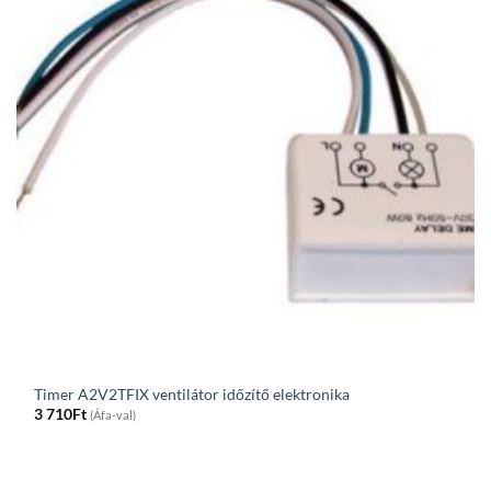
Timer A2V2TFIX ventilátor időzítő elektronika
3 710
Ft
(Áfa-val)