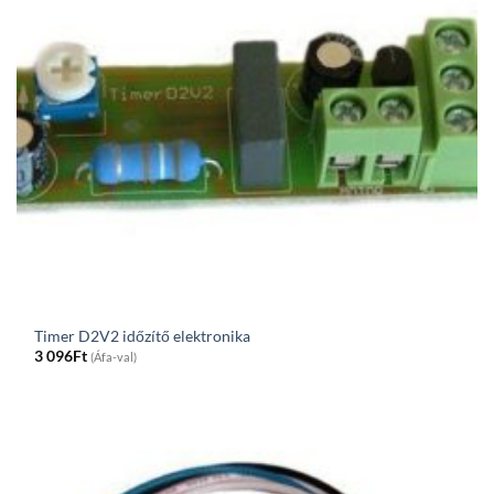
Timer D2V2 időzítő elektronika
3 096
Ft
(Áfa-val)