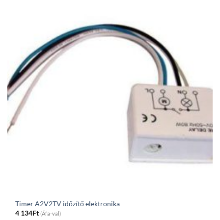
Timer A2V2TV időzítő elektronika
4 134
Ft
(Áfa-val)