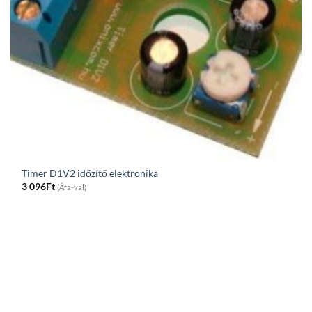
Timer D1V2 időzítő elektronika
3 096
Ft
(Áfa-val)