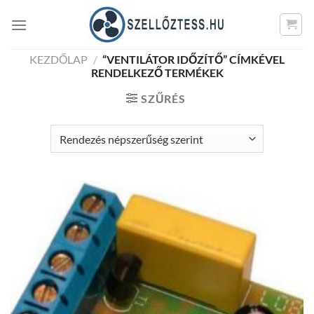
Skip
to
content
KEZDŐLAP
/
“VENTILÁTOR IDŐZÍTŐ” CÍMKÉVEL
RENDELKEZŐ TERMÉKEK
SZŰRÉS