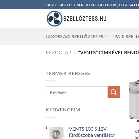
Skip
LAKOSSÁGI ÉS IPARI VENTILÁTOROK, LÉGCSAT
to
content
LAKOSSÁGI SZELLŐZTETÉS
IPARI SZEL
KEZDŐLAP
/
“VENTS” CÍMKÉVEL REND
TERMÉK KERESÉS
KEDVENCEIM
VENTS 100 S 12V
V
fürdőszoba ventilátor
hő