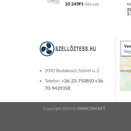
10 249
Ft
sz
(Áfa-val)
2
1 
2092 Budakeszi, Szüret u. 2.
Telefon:
+36-23-750850
+36-
70-9439358
Copyright 2026 ©
ONIXCOM KFT.