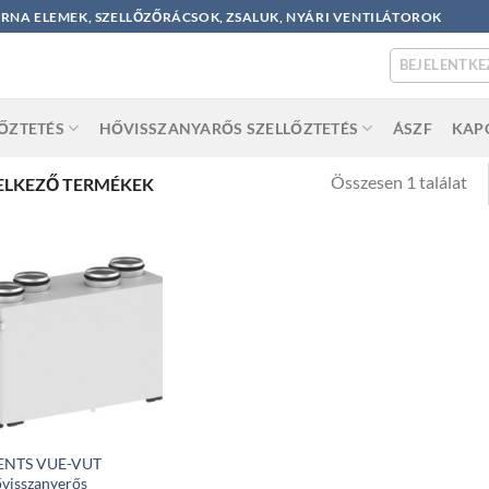
ORNA ELEMEK, SZELLŐZŐRÁCSOK, ZSALUK, NYÁRI VENTILÁTOROK
BEJELENTKE
LŐZTETÉS
HŐVISSZANYARŐS SZELLŐZTETÉS
ÁSZF
KAP
Összesen 1 találat
ELKEZŐ TERMÉKEK
ENTS VUE-VUT
visszanyerős