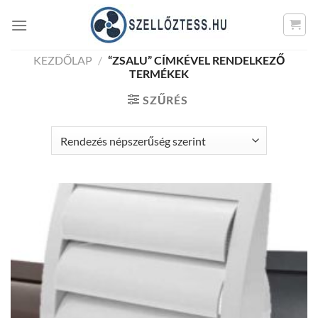
Skip
to
content
KEZDŐLAP
/
“ZSALU” CÍMKÉVEL RENDELKEZŐ
TERMÉKEK
SZŰRÉS