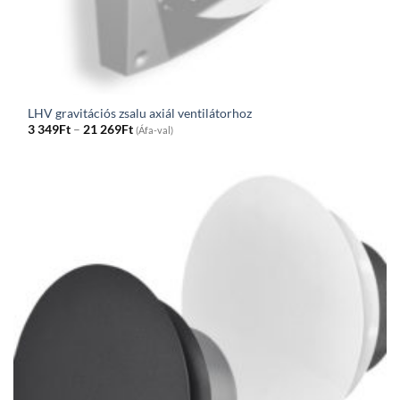
LHV gravitációs zsalu axiál ventilátorhoz
Price
3 349
Ft
–
21 269
Ft
(Áfa-val)
range:
3
349Ft
through
21
269Ft