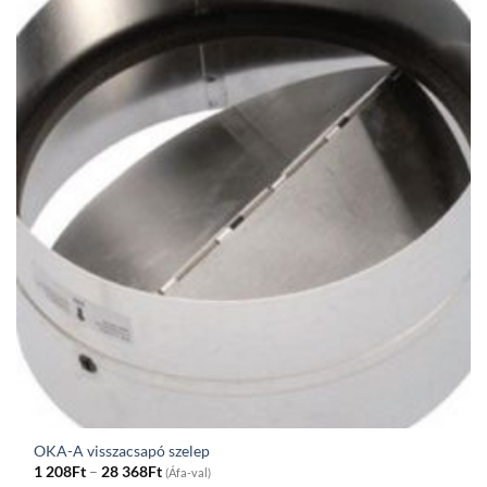
OKA-A visszacsapó szelep
Price
1 208
Ft
–
28 368
Ft
(Áfa-val)
range: