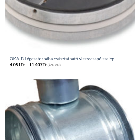
OKA-B Légcsatornába csúsztatható visszacsapó szelep
Price
4 051
Ft
–
11 407
Ft
(Áfa-val)
range:
4
051Ft
through
11
407Ft