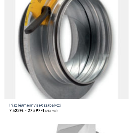
Irisz légmennyiség szabályzó
Price
7 523
Ft
–
27 597
Ft
(Áfa-val)
range:
7
523Ft
through
27