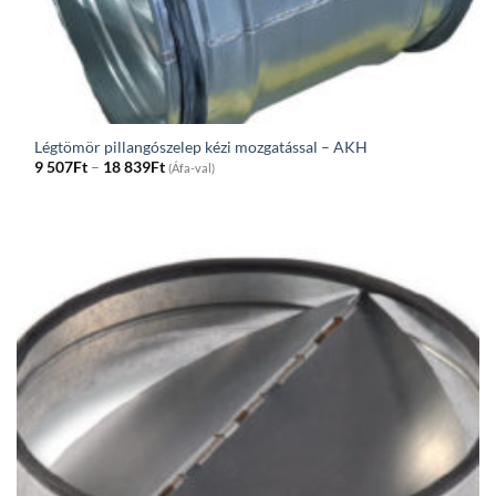
Légtömör pillangószelep kézi mozgatással – AKH
Price
9 507
Ft
–
18 839
Ft
(Áfa-val)
range:
9
507Ft
through
18
839Ft