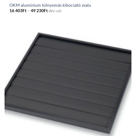
OKM alumínium túlnyomás kibocsátó zsalu
Price
16 403
Ft
–
49 230
Ft
(Áfa-val)
range:
16
403Ft
through
49
230Ft