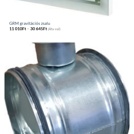
GRM gravitációs zsalu
Price
11 010
Ft
–
30 645
Ft
(Áfa-val)
range:
11
010Ft
through
30
645Ft