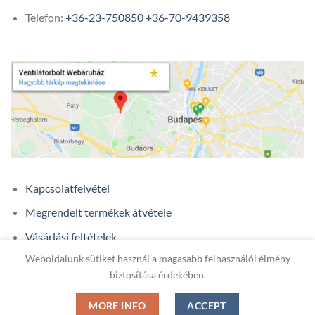
Telefon:
+36-23-750850
+36-70-9439358
Kapcsolatfelvétel
Megrendelt termékek átvétele
Vásárlási feltételek
Weboldalunk sütiket használ a magasabb felhasználói élmény
Ügyfél adatok
biztosítása érdekében.
MORE INFO
ACCEPT
Copyright 2026 ©
ONIXCOM KFT.