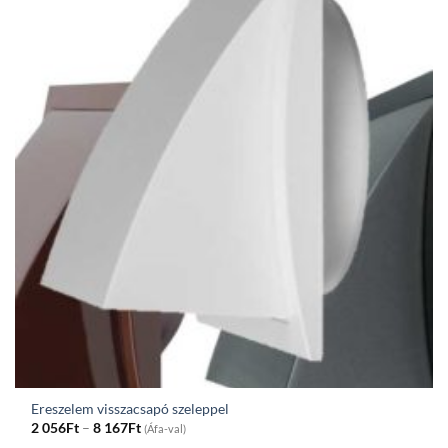
597Ft
Ereszelem visszacsapó szeleppel
Price
2 056
Ft
–
8 167
Ft
(Áfa-val)
range: