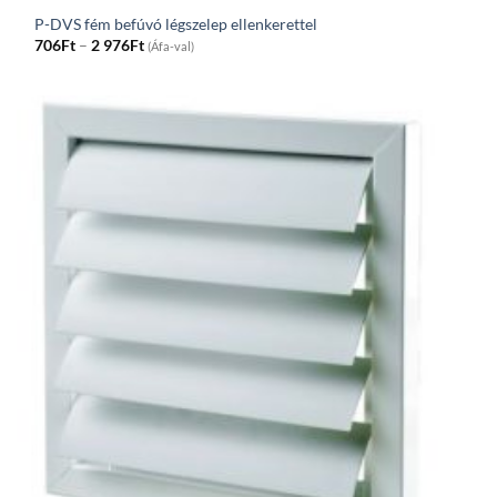
P-DVS fém befúvó légszelep ellenkerettel
Price
706
Ft
–
2 976
Ft
(Áfa-val)
range:
706Ft
through
2
976Ft