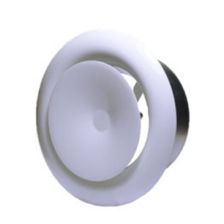
1
208Ft
through
28
368Ft