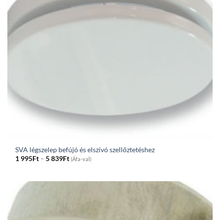
SVA légszelep befújó és elszívó szellőztetéshez
Price
1 995
Ft
–
5 839
Ft
(Áfa-val)
range:
1
995Ft
through
5
839Ft