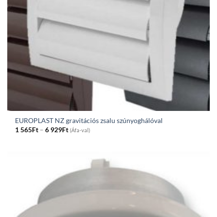
EUROPLAST NZ gravitációs zsalu szúnyoghálóval
Price
1 565
Ft
–
6 929
Ft
(Áfa-val)
range:
1
565Ft
through
6
929Ft