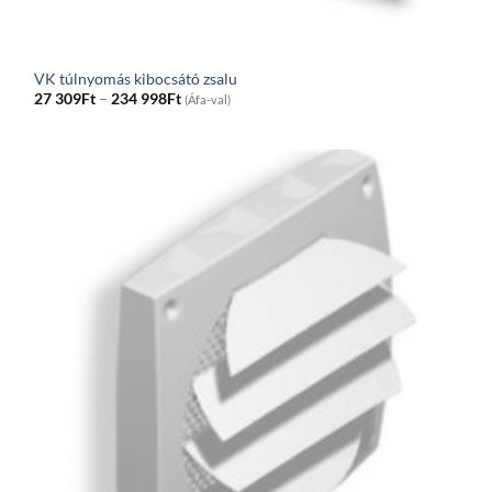
VK túlnyomás kibocsátó zsalu
Price
27 309
Ft
–
234 998
Ft
(Áfa-val)
range:
27
309Ft
through
234
998Ft