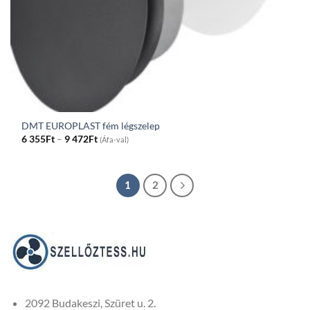
DMT EUROPLAST fém légszelep
Price
6 355
Ft
–
9 472
Ft
(Áfa-val)
range:
6
355Ft
through
9
1
2
472Ft
2092 Budakeszi, Szüret u. 2.