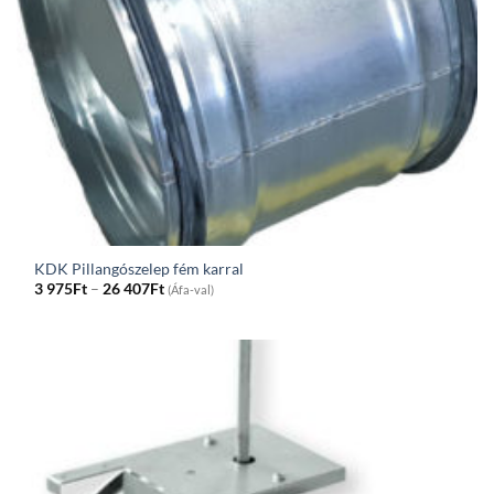
KDK Pillangószelep fém karral
Price
3 975
Ft
–
26 407
Ft
(Áfa-val)
range:
3
975Ft
through
26
407Ft