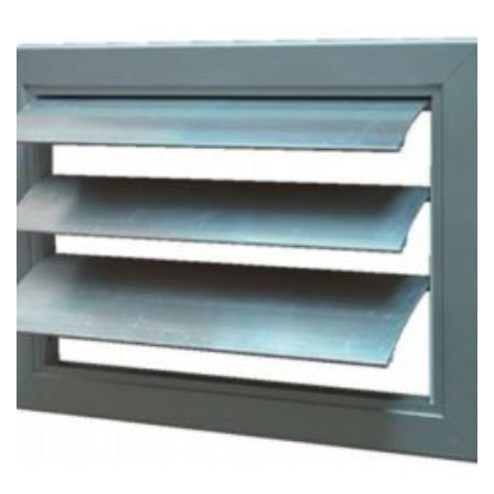
2
056Ft
through
8
167Ft