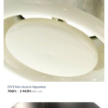
DVS fém elszívó légszelep
Price
706
Ft
–
2 443
Ft
(Áfa-val)
range:
706Ft
through
2
443Ft