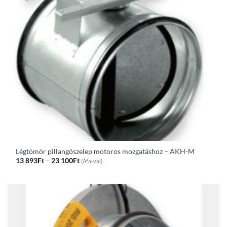
Légtömör pillangószelep motoros mozgatáshoz – AKH-M
Price
13 893
Ft
–
23 100
Ft
(Áfa-val)
range:
13
893Ft
through
23
100Ft