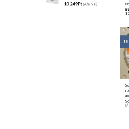
10 249
Ft
ce
(Áfa-val)
5
1 
ÚJ
S
ro
ax
5
(Á