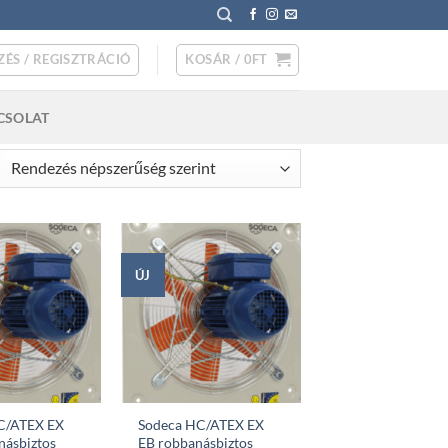
ZÉS / REGISZTRÁCIÓ
KOSÁR /
0
FT
CSOLAT
rted
pularity
ÚJ
C/ATEX EX
Sodeca HC/ATEX EX
násbiztos
EB robbanásbiztos