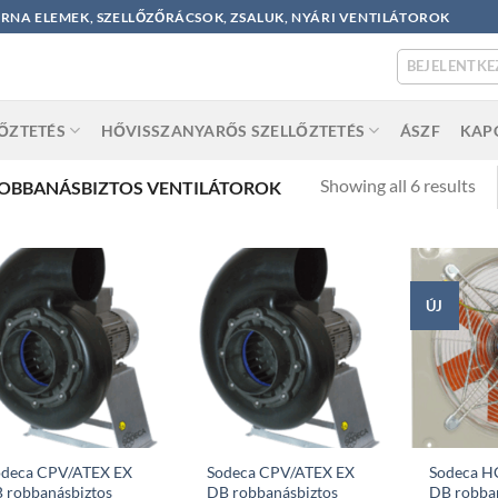
ORNA ELEMEK, SZELLŐZŐRÁCSOK, ZSALUK, NYÁRI VENTILÁTOROK
BEJELENTKE
LŐZTETÉS
HŐVISSZANYARŐS SZELLŐZTETÉS
ÁSZF
KAP
So
Showing all 6 results
OBBANÁSBIZTOS VENTILÁTOROK
by
po
ÚJ
odeca CPV/ATEX EX
Sodeca CPV/ATEX EX
Sodeca H
 robbanásbiztos
DB robbanásbiztos
DB robba