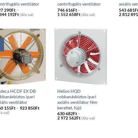
ntrifugális ventilátor
centrifugális ventilátor
axiális ve
97 290
Ft
–
746 616
Ft
–
543 681
F
Price
Price
344 192
Ft
1 552 658
Ft
2 812 89
(Áfa-val)
(Áfa-val)
range:
range:
597
746
290Ft
616Ft
through
through
1
1
344
552
192Ft
658Ft
odeca HCDF EX DB
Helios HQD
bbanásbiztos ipari
robbanásbiztos ipari
iális ventilátor
axiális ventilátor fém
kerettel, fújó
Price
60 155
Ft
–
923 850
Ft
range:
fa-val)
630 682
Ft
–
560
Price
2 972 562
Ft
(Áfa-val)
155Ft
range:
through
630
923
682Ft
850Ft
through