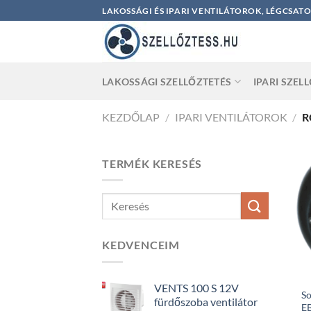
Skip
LAKOSSÁGI ÉS IPARI VENTILÁTOROK, LÉGCSAT
to
content
LAKOSSÁGI SZELLŐZTETÉS
IPARI SZEL
KEZDŐLAP
/
IPARI VENTILÁTOROK
/
R
TERMÉK KERESÉS
KEDVENCEIM
VENTS 100 S 12V
S
fürdőszoba ventilátor
EB