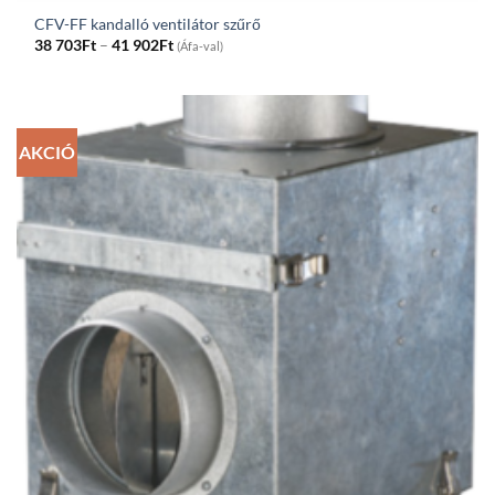
CFV-FF kandalló ventilátor szűrő
Price
38 703
Ft
–
41 902
Ft
(Áfa-val)
range:
38
703Ft
through
41
902Ft
AKCIÓ