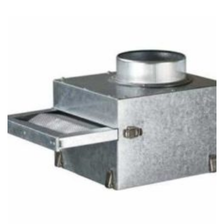
20
847Ft
through
94
513Ft