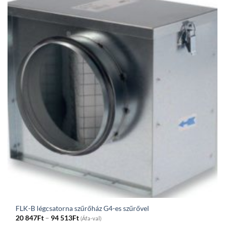
208Ft
FLK-B légcsatorna szűrőház G4-es szűrővel
Price
20 847
Ft
–
94 513
Ft
(Áfa-val)
range: