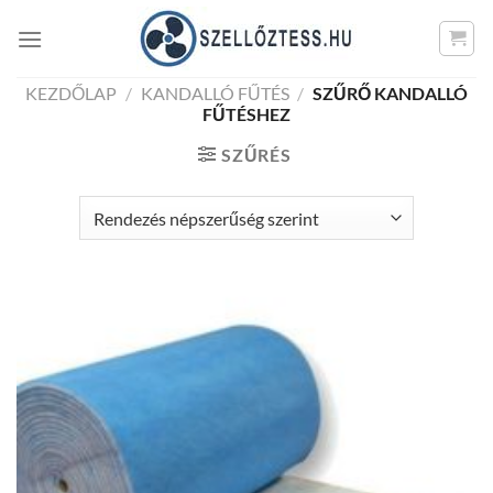
Skip
to
content
KEZDŐLAP
/
KANDALLÓ FŰTÉS
/
SZŰRŐ KANDALLÓ
FŰTÉSHEZ
SZŰRÉS