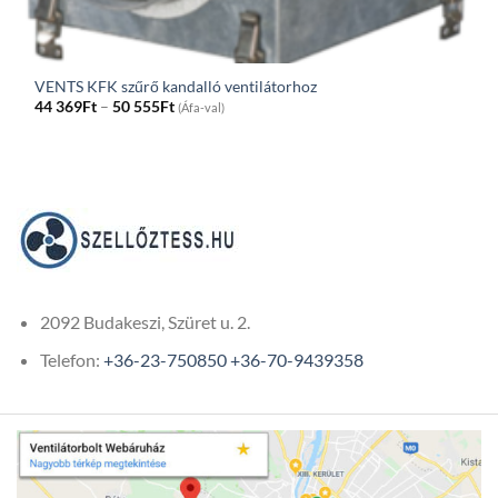
VENTS KFK szűrő kandalló ventilátorhoz
Price
44 369
Ft
–
50 555
Ft
(Áfa-val)
range:
44
369Ft
through
50
555Ft
2092 Budakeszi, Szüret u. 2.
Telefon:
+36-23-750850
+36-70-9439358