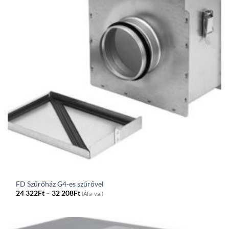
FD Szűrőház G4-es szűrővel
Price
24 322
Ft
–
32 208
Ft
(Áfa-val)
range:
24
322Ft
through
32