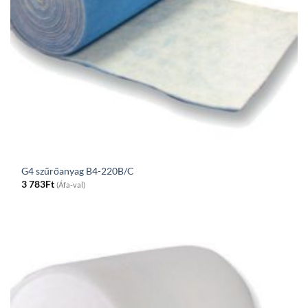
G4 szűrőanyag B4-220B/C
3 783
Ft
(Áfa-val)