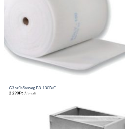
G3 szűrőanyag B3-130B/C
2 290
Ft
(Áfa-val)