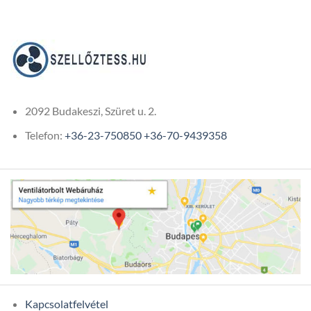
322
284
928Ft.
936Ft.
2092 Budakeszi, Szüret u. 2.
Telefon:
+36-23-750850
+36-70-9439358
Kapcsolatfelvétel