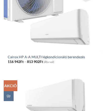
Cairox HP A-A MULTI légkondícionáló berendezés
Price
116 942
Ft
–
813 902
Ft
(Áfa-val)
range:
116
942Ft
through
813
902Ft
AKCIÓ
ÚJ