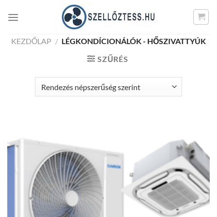
Skip
to
content
KEZDŐLAP
/
LÉGKONDÍCIONÁLÓK - HŐSZIVATTYÚK
SZŰRÉS