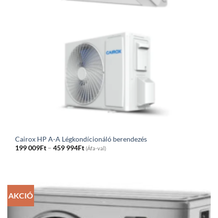
Cairox HP A-A Légkondícionáló berendezés
Price
199 009
Ft
–
459 994
Ft
(Áfa-val)
range:
199
009Ft
through
459
994Ft
AKCIÓ