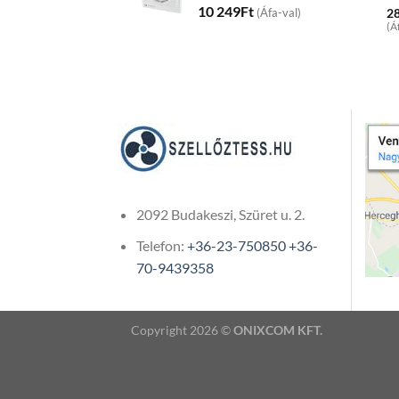
10 249
Ft
2
(Áfa-val)
(Á
2092 Budakeszi, Szüret u. 2.
Telefon:
+36-23-750850
+36-
70-9439358
Copyright 2026 ©
ONIXCOM KFT.