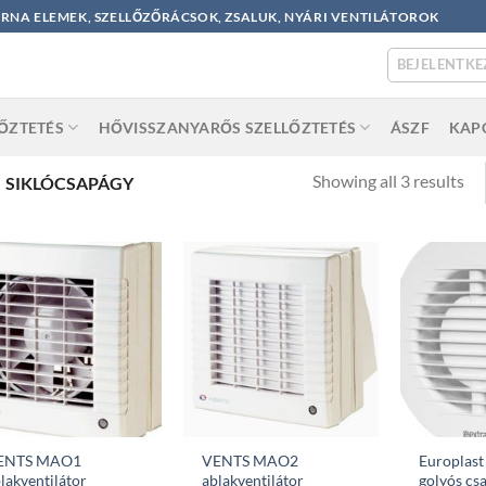
ORNA ELEMEK, SZELLŐZŐRÁCSOK, ZSALUK, NYÁRI VENTILÁTOROK
BEJELENTKE
LŐZTETÉS
HŐVISSZANYARŐS SZELLŐZTETÉS
ÁSZF
KAP
So
Showing all 3 results
SIKLÓCSAPÁGY
by
po
ENTS MAO1
VENTS MAO2
Europlas
lakventilátor
ablakventilátor
golyós cs