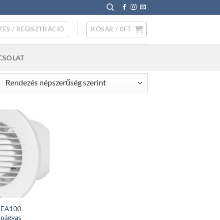
ZÉS / REGISZTRÁCIÓ
KOSÁR /
0
FT
CSOLAT
rted
pularity
t EA100
apágyas