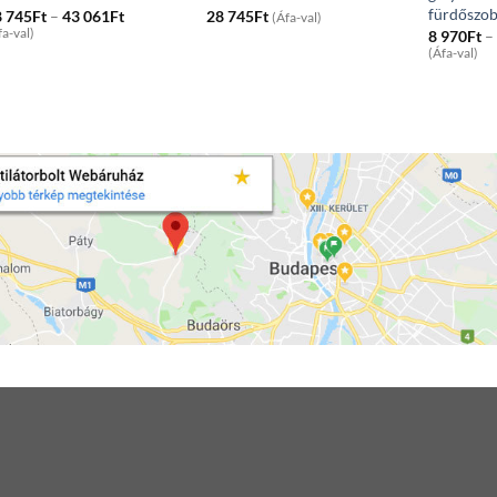
fürdőszob
Price
8 745
Ft
–
43 061
Ft
28 745
Ft
(Áfa-val)
range:
fa-val)
8 970
Ft
–
28
(Áfa-val)
745Ft
through
43
061Ft