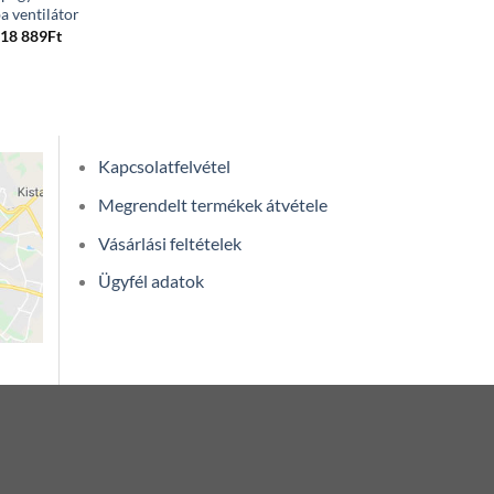
a ventilátor
Price
18 889
Ft
range:
8
970Ft
through
18
889Ft
Kapcsolatfelvétel
Megrendelt termékek átvétele
Vásárlási feltételek
Ügyfél adatok