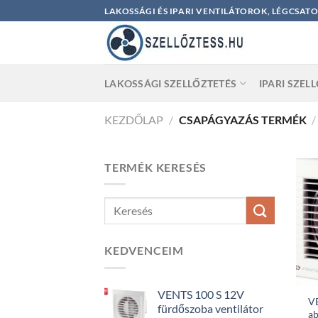
Skip
LAKOSSÁGI ÉS IPARI VENTILÁTOROK, LÉGCSAT
to
content
LAKOSSÁGI SZELLŐZTETÉS
IPARI SZEL
KEZDŐLAP
/
CSAPÁGYAZÁS TERMÉK
/
TERMÉK KERESÉS
KEDVENCEIM
VENTS 100 S 12V
V
fürdőszoba ventilátor
ab