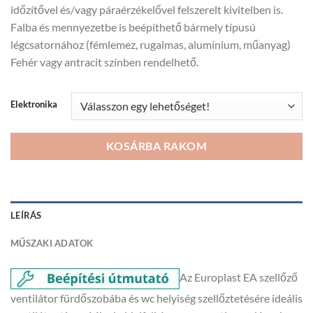
időzítővel és/vagy páraérzékelővel felszerelt kivitelben is.
18
Falba és mennyezetbe is beépíthető bármely típusú
889Ft
légcsatornához (fémlemez, rugalmas, alumínium, műanyag)
Fehér vagy antracit színben rendelhető.
Elektronika
KOSÁRBA RAKOM
LEÍRÁS
MŰSZAKI ADATOK
Az Europlast EA szellőző
ventilátor fürdőszobába és wc helyiség szellőztetésére ideális