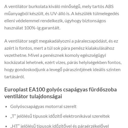
A ventilátor burkolata kiváló minőségű, mely tartós ABS
műanyagból készült, és UV-álló is. A készülék túlmelegedés
elleni védelemmel rendelkezik, úgyhogy biztonságos
használat 100%-ig garantált.
A ventilátor segít megakadályozni a páralecsapódást, és ez
azért is fontos, mert a túl sok pára penész kialakulásához
vezethetne. Mivel a penésznek komoly egészségügyi
kockázatai lehetnek, ezért vizes, párás helyiségekben fontos,
hogy gondoskodjunk a levegő páraszintjének ideális szinten
tartásáról.
Europlast EA100 golyós csapágyas fürdőszoba
ventilátor tulajdonságai
Golyóscsapágyas motorral szerelt
„T” jelölésű típusok időzítő elektronikával szereltek
„HT” jelölésű típusok időzítővel és páraérzékelővel