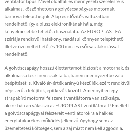
ventilátor típus. Mivel oldalfali és mennyezeti szerelésre is
alkalmas, köszönhetően a golyóscsapágyas motornak,
bárhová telepíthetjük. Alap és időzítős változatban
rendelhető, így a plusz elektronikának hála, még
kényelmesebbé tehető a használata. Az EUROPLAST EA
szériája rendkívül hatékony, ráadásul könnyen telepíthető
illetve üzemeltethető, és 100 mm-es csőcsatalakozással
rendelhető.
A golyóscsapágy hosszú élettartamot biztosít a motornak, és
alkalmassá teszi nem csak falba, hanem mennyezetbe való
beépítését is. Kiváló ár-érték arányú készülék, ezért rendkívül
népszerű a felújítók, építkezők között. Amennyiben egy
strapabíró motorral felszerelt ventilátorra van szüksége,
akkor bátran válassza az EUROPLAST ventilátorait! Emellett
a golyóscsapággyal felszerelt ventilátorokra a halk és
energiatakarékos működés jellemző, úgyhogy sem az
üzemeltetési költségek, sem a zaj miatt nem kell aggódnia.