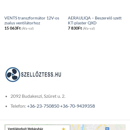
VENTS transzformátor 12V-os
AERAULIQA – Beszerelő szett
zsalus ventilátorhoz
KT-plaster QXD
15 063
Ft
7 830
Ft
(Áfa-val)
(Áfa-val)
2092 Budakeszi, Szüret u. 2.
Telefon:
+36-23-750850
+36-70-9439358