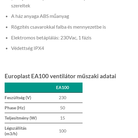
szereltek
A ház anyaga ABS műanyag
Rögzítés csavarokkal falba és mennyezetbe is
Elektromos betáplálás: 230Vac, 1 fázis
Védettség IPX4
Europlast EA100 ventilátor műszaki adatai
EA100
Feszültség (V)
230
Phase (Hz)
50
Teljesítmény (W)
15
Légszállítás
100
(m3/h)