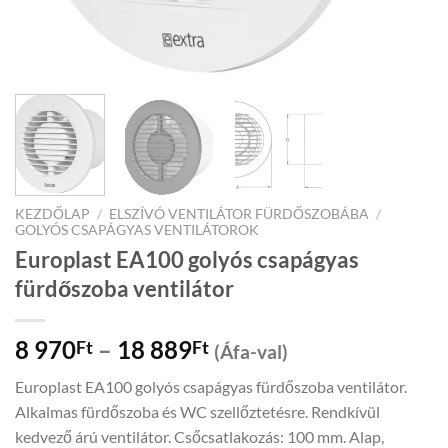
KEZDŐLAP
/
ELSZÍVÓ VENTILÁTOR FÜRDŐSZOBÁBA
/
GOLYÓS CSAPÁGYAS VENTILÁTOROK
Europlast EA100 golyós csapágyas
fürdőszoba ventilátor
Price
8 970
–
18 889
Ft
Ft
(Áfa-val)
range:
Europlast EA100 golyós csapágyas fürdőszoba ventilátor.
8
Alkalmas fürdőszoba és WC szellőztetésre. Rendkívül
970Ft
kedvező árú ventilátor. Csőcsatlakozás: 100 mm. Alap,
through