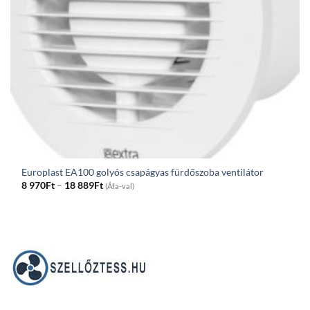
Europlast EA100 golyós csapágyas fürdőszoba ventilátor
Price
8 970
Ft
–
18 889
Ft
(Áfa-val)
range:
8
970Ft
through
18
889Ft