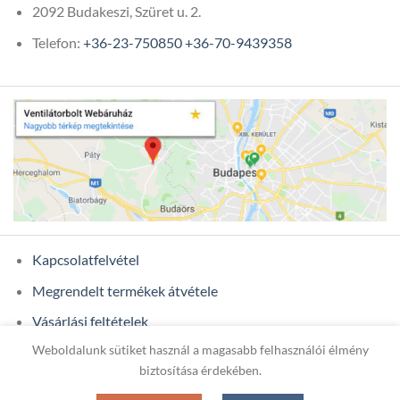
2092 Budakeszi, Szüret u. 2.
Telefon:
+36-23-750850
+36-70-9439358
Kapcsolatfelvétel
Megrendelt termékek átvétele
Vásárlási feltételek
Weboldalunk sütiket használ a magasabb felhasználói élmény
Ügyfél adatok
biztosítása érdekében.