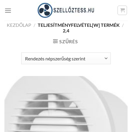
Skip
to
content
KEZDŐLAP
/
TELJESÍTMÉNYFELVÉTEL[W] TERMÉK
/
2,4
SZŰRÉS