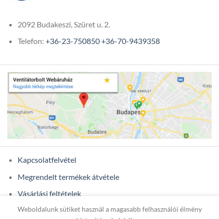
2092 Budakeszi, Szüret u. 2.
Telefon:
+36-23-750850
+36-70-9439358
Kapcsolatfelvétel
Megrendelt termékek átvétele
Vásárlási feltételek
Weboldalunk sütiket használ a magasabb felhasználói élmény
Ügyfél adatok