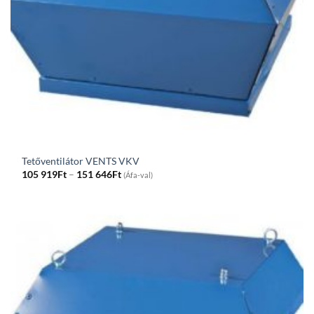
Tetőventilátor VENTS VKV
Price
105 919
Ft
–
151 646
Ft
(Áfa-val)
range:
105
919Ft
through
151
646Ft