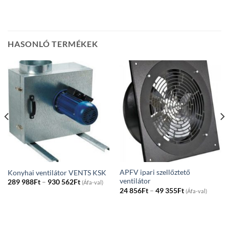
HASONLÓ TERMÉKEK
APFV ipari szellőztető
Konyhai ventilátor VENTS KSK
ventilátor
Price
289 988
Ft
–
930 562
Ft
(Áfa-val)
range:
Price
24 856
Ft
–
49 355
Ft
(Áfa-val)
289
range:
988Ft
24
through
856Ft
930
through
562Ft
49