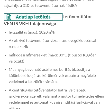
zajszintje a 310-es tetőventilátornak 45dBA
Tetőventilátor
VENTS VKH tulajdonsága
légszállítás (max): 1820m³/h
Az elszívó tetőventilátor vízszintes levegőkidobással
rendelkezik
működési hőmérséklet (max): 80ºC (típustól függően
változik!)
Műanyag bevonatú acéllemez borítás biztosítja a
különböző időjárási körülmények esetén a megfelelő
védelmet a készülék számára.
A centrifugális tetőventilátor hátra ívelt lapátú
járókerékkel szerelt, valamint a motor túlmelegedés elleni
védelemmel és automatikus újraindítási funkcióval van
ellátva.