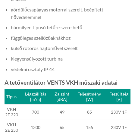
gördülőcsapágyas motorral szerelt, beépített
hővédelemmel
bármilyen típusú tetőre szerelhető
függőleges szellőzőaknákhoz
külső rotoros hajtóművel szerelt
kiegyensúlyozott turbina
védelmi osztály IP 44
A tetőventilátor VENTS VKH műszaki adatai
Légszállítás
Zajszint
Teljesítmény
Feszültség
Típus
[m³/h]
[dBA]
[W]
[V]
VKH
700
49
85
230V 1F
2E 220
VKH
1300
65
155
230V 1F
2E 250