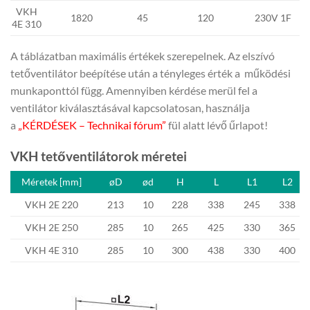
VKH
1820
45
120
230V 1F
4E 310
A táblázatban maximális értékek szerepelnek. Az elszívó
tetőventilátor beépítése után a tényleges érték a működési
munkaponttól függ. Amennyiben kérdése merül fel a
ventilátor kiválasztásával kapcsolatosan, használja
a
„
KÉRDÉSEK – Technikai fórum”
fül alatt lévő űrlapot!
VKH tetőventilátorok méretei
Méretek [mm]
øD
ød
H
L
L1
L2
VKH 2E 220
213
10
228
338
245
338
VKH 2E 250
285
10
265
425
330
365
VKH 4E 310
285
10
300
438
330
400