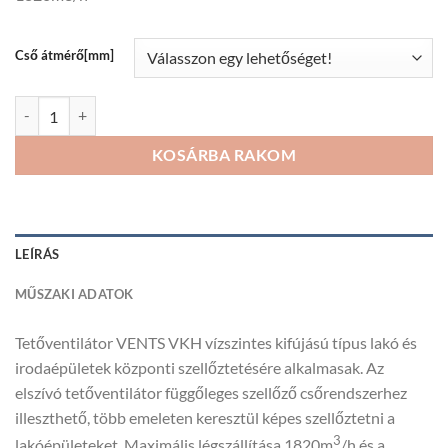
290Ft
Cső átmérő[mm]
Tetőventilátor VENTS VKH mennyiség
KOSÁRBA RAKOM
LEÍRÁS
MŰSZAKI ADATOK
Tetőventilátor VENTS VKH vízszintes kifújású típus lakó és
irodaépületek központi szellőztetésére alkalmasak. Az
elszívó tetőventilátor függőleges szellőző csőrendszerhez
illeszthető, több emeleten keresztül képes szellőztetni a
3
lakóépületeket. Maximális légszállítása 1820m
/h és a