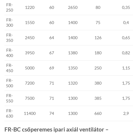
FR-
1220
60
2650
80
0,35
250
FR-
1550
60
1400
75
0,4
300
FR-
2450
64
1400
126
0,65
350
FR-
3950
67
1380
180
0,82
400
FR-
5000
69
1350
250
1,15
450
FR-
7200
71
1320
380
1,75
500
FR-
7500
71
1300
385
1,75
550
FR-
11400
74
1300
660
2,9
630
FR-BC csőperemes ipari axiál ventilátor –