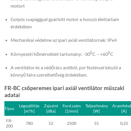
motort
Golyós csapággyal gyártott motor a hosszú élettartam
érdekében
Mechanikai védelme az ipari axiál ventilátornak: IPx4
0
0
Környezeti hőmérséklet tartomány: -30
C – +60
C
A ventilátor és a védőrács acélból
, por festéssel készül a
könnyű falra szerelhetőség érdekében.
FR-BC csőperemes ipari axiál ventilátor műszaki
adatai
Légszállítás
Zajszint
Ford.szám
Teljesítmény
Áramfelvé
Típus
[m³/h]
[dBa]
[1/min]
[W]
[A]
FR-
780
52
2500
55
0,25
200