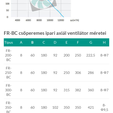
FR-BC csőperemes ipari axiál ventilátor méretei
Típus
A
B
C
D
E
F
G
H
FR-
200-
8
60
180
92
200
250
222,5
8-Φ7
BC
FR-
250-
8
60
180
92
250
306
286
8-Φ7
BC
FR-
300-
8
60
180
92
315
382
360
8-Φ7
BC
FR-
8-
350-
8
60
180
102
350
350
421
Φ9,5
BC