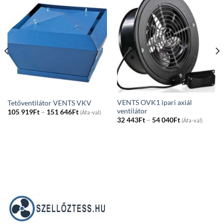
VENTS OVK1 ipari axiál
Tetőventilátor VENTS VKV
ventilátor
Price
105 919
Ft
–
151 646
Ft
(Áfa-val)
range:
Price
32 443
Ft
–
54 040
Ft
(Áfa-val)
105
range:
919Ft
32
through
443Ft
151
through
646Ft
54
040Ft