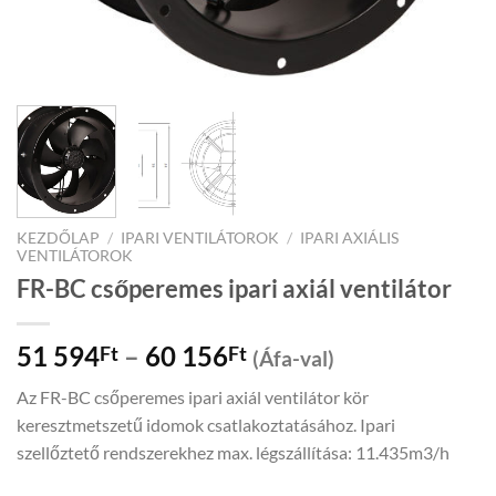
KEZDŐLAP
/
IPARI VENTILÁTOROK
/
IPARI AXIÁLIS
VENTILÁTOROK
FR-BC csőperemes ipari axiál ventilátor
Price
51 594
–
60 156
Ft
Ft
(Áfa-val)
range:
Az FR-BC csőperemes ipari axiál ventilátor kör
51
keresztmetszetű idomok csatlakoztatásához. Ipari
594Ft
szellőztető rendszerekhez max. légszállítása: 11.435m3/h
through
60