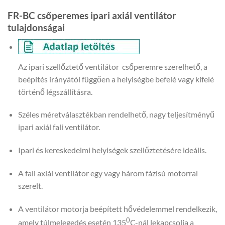
FR-BC csőperemes ipari axiál ventilátor
tulajdonságai
Az ipari szellőztető ventilátor csőperemre szerelhető, a
beépítés irányától függően a helyiségbe befelé vagy kifelé
történő légszállításra.
Széles méretválasztékban rendelhető, nagy teljesítményű
ipari axiál fali ventilátor.
Ipari és kereskedelmi helyiségek szellőztetésére ideális.
A fali axiál ventilátor egy vagy három fázisú motorral
szerelt.
A ventilátor motorja beépített hővédelemmel rendelkezik,
0
amely túlmelegedés esetén 135
C-nál lekapcsolja a