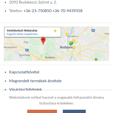
2092 Budakeszi, Szüret u. 2.
Telefon:
+36-23-750850
+36-70-9439358
Kapcsolatfelvétel
Megrendelt termékek átvétele
Vásárlási feltételek
Weboldalunk sütiket használ a magasabb felhasználói élmény
Ügyfél adatok
biztosítása érdekében.