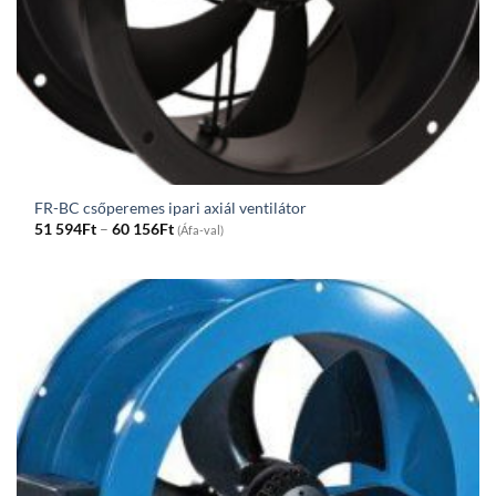
FR-BC csőperemes ipari axiál ventilátor
Price
51 594
Ft
–
60 156
Ft
(Áfa-val)
range:
51
594Ft
through
60
156Ft