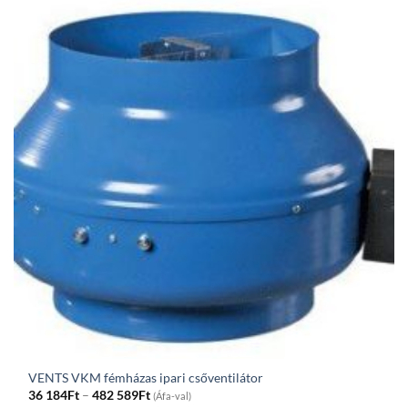
679Ft
VENTS VKM fémházas ipari csőventilátor
Price
36 184
Ft
–
482 589
Ft
(Áfa-val)
range: