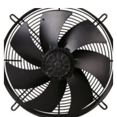
36
184Ft
through
482
589Ft