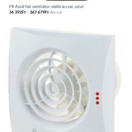
FR Axiál fali ventilátor védőráccsal, szívó
Price
36 392
Ft
–
367 679
Ft
(Áfa-val)
range:
36
392Ft
through
367
679Ft