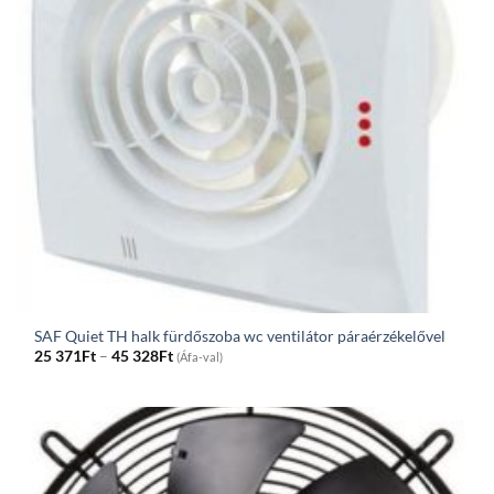
SAF Quiet TH halk fürdőszoba wc ventilátor páraérzékelővel
Price
25 371
Ft
–
45 328
Ft
(Áfa-val)
range:
25
371Ft
through
45
328Ft