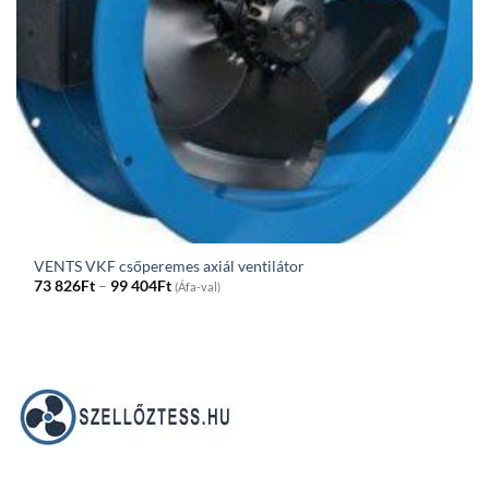
VENTS VKF csőperemes axiál ventilátor
Price
73 826
Ft
–
99 404
Ft
(Áfa-val)
range:
73
826Ft
through
99
404Ft