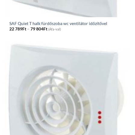
SAF Quiet T halk fürdőszoba wc ventilátor időzítővel
Price
22 789
Ft
–
79 804
Ft
(Áfa-val)
range:
22
789Ft
through
79
804Ft