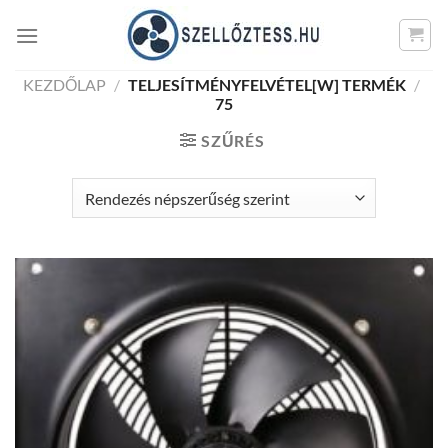
Skip
to
content
KEZDŐLAP
/
TELJESÍTMÉNYFELVÉTEL[W] TERMÉK
/
75
SZŰRÉS