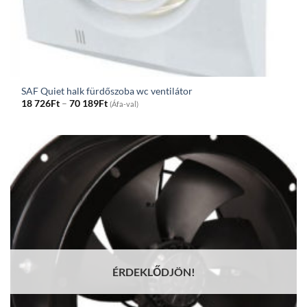
SAF Quiet halk fürdőszoba wc ventilátor
Price
18 726
Ft
–
70 189
Ft
(Áfa-val)
range:
18
726Ft
through
70
189Ft
ÉRDEKLŐDJÖN!