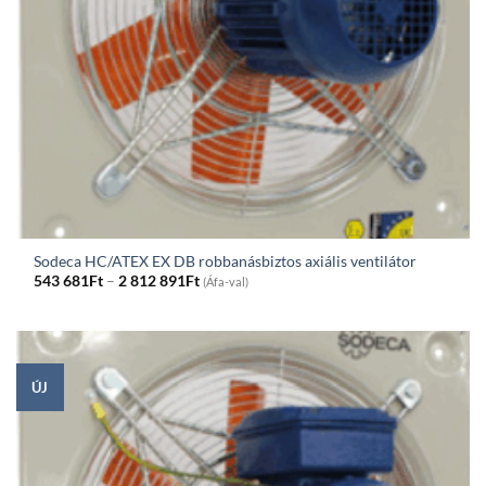
Sodeca HC/ATEX EX DB robbanásbiztos axiális ventilátor
Price
543 681
Ft
–
2 812 891
Ft
(Áfa-val)
range:
543
681Ft
through
2
812
891Ft
ÚJ