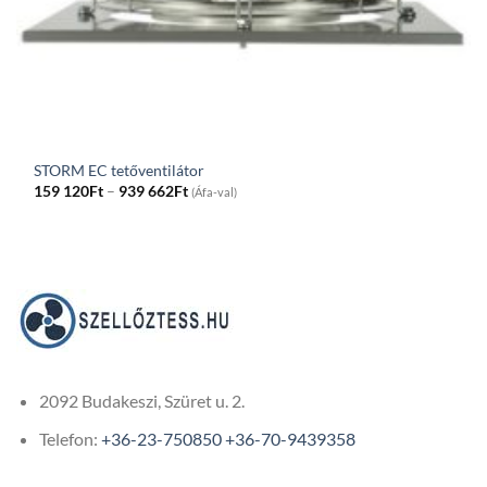
STORM EC tetőventilátor
Price
159 120
Ft
–
939 662
Ft
(Áfa-val)
range:
159
120Ft
through
939
662Ft
2092 Budakeszi, Szüret u. 2.
Telefon:
+36-23-750850
+36-70-9439358