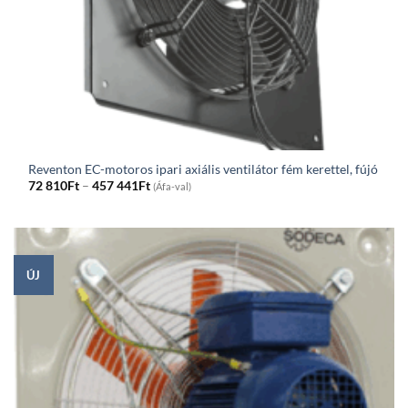
Reventon EC-motoros ipari axiális ventilátor fém kerettel, fújó
Price
72 810
Ft
–
457 441
Ft
(Áfa-val)
range:
72
810Ft
through
457
441Ft
ÚJ