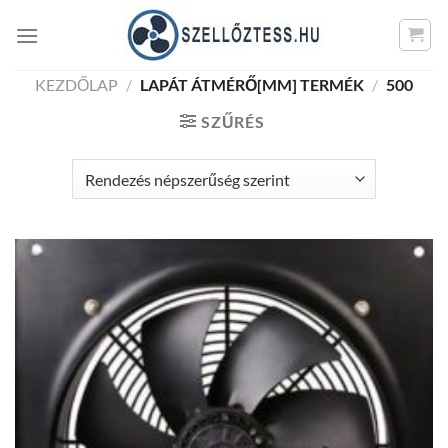
Skip
to
content
KEZDŐLAP
/
LAPÁT ÁTMÉRŐ[MM] TERMÉK
/
500
SZŰRÉS