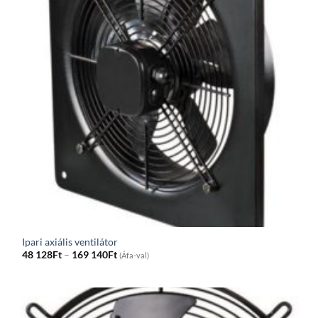
Ipari axiális ventilátor
Price
48 128
Ft
–
169 140
Ft
(Áfa-val)
range:
48
128Ft
through
169
140Ft