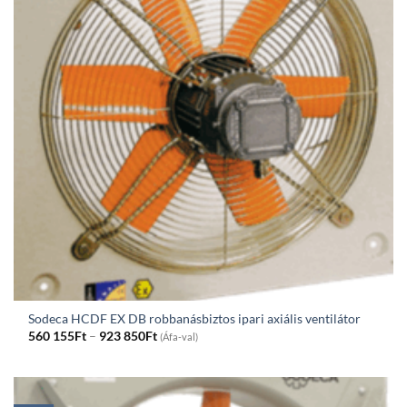
Sodeca HCDF EX DB robbanásbiztos ipari axiális ventilátor
Price
560 155
Ft
–
923 850
Ft
(Áfa-val)
range:
560
155Ft
through
923
850Ft