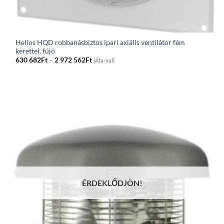
Helios HQD robbanásbiztos ipari axiális ventilátor fém
kerettel, fújó
Price
630 682
Ft
–
2 972 562
Ft
(Áfa-val)
range:
630
682Ft
through
2
972
562Ft
ÉRDEKLŐDJÖN!