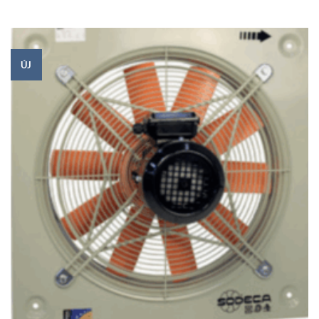
range:
360
456Ft
through
1
754
139Ft
ÚJ