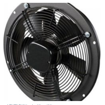
392Ft
through
367
679Ft