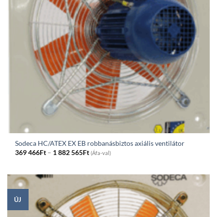
Sodeca HC/ATEX EX EB robbanásbiztos axiális ventilátor
Price
369 466
Ft
–
1 882 565
Ft
(Áfa-val)
range:
369
466Ft
through
1
882
565Ft
ÚJ