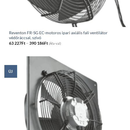
Reventon FR-SG EC-motoros ipari axiális fali ventilátor
védőráccsal, szívó
Price
63 227
Ft
–
390 186
Ft
(Áfa-val)
range:
63
227Ft
through
390
186Ft
ÚJ