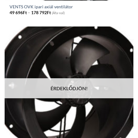
VENTS OVK ipari axiál ventilátor
Price
49 696
Ft
–
178 792
Ft
(Áfa-val)
range:
49
696Ft
through
178
792Ft
ÉRDEKLŐDJÖN!