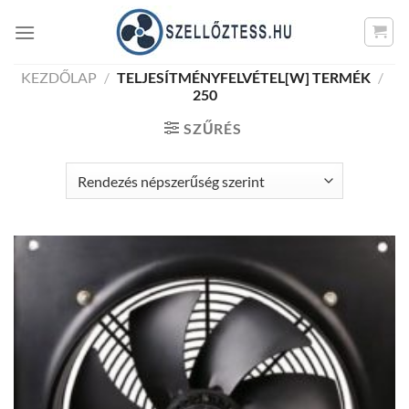
Skip
to
content
KEZDŐLAP
/
TELJESÍTMÉNYFELVÉTEL[W] TERMÉK
/
250
SZŰRÉS