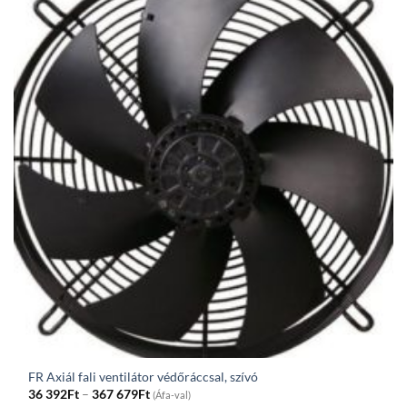
140Ft
FR Axiál fali ventilátor védőráccsal, szívó
Price
36 392
Ft
–
367 679
Ft
(Áfa-val)
range: