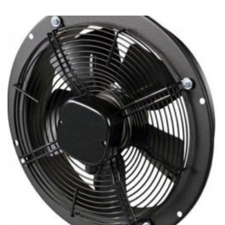
36
392Ft
through
367
679Ft