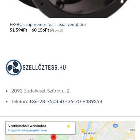
FR-BC csőperemes ipari axiál ventilátor
Price
51 594
Ft
–
60 156
Ft
(Áfa-val)
range:
51
594Ft
through
60
156Ft
2092 Budakeszi, Szüret u. 2.
Telefon:
+36-23-750850
+36-70-9439358