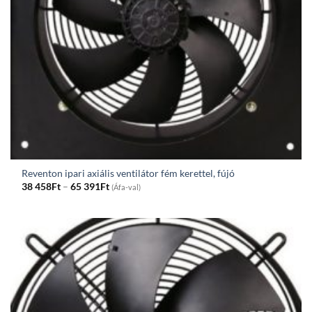
Reventon ipari axiális ventilátor fém kerettel, fújó
Price
38 458
Ft
–
65 391
Ft
(Áfa-val)
range:
38
458Ft
through
65
391Ft