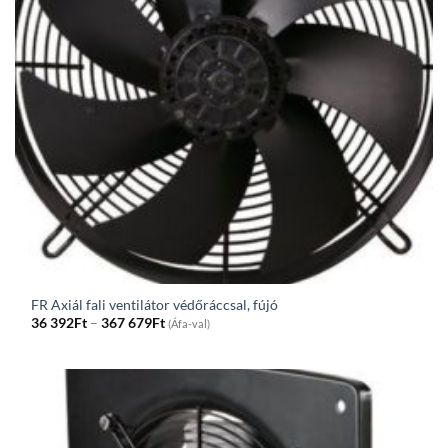
FR Axiál fali ventilátor védőráccsal, fújó
Price
36 392
Ft
–
367 679
Ft
(Áfa-val)
range:
36
392Ft
through
367
679Ft