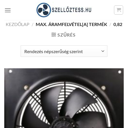
Skip
to
content
KEZDŐLAP
/
MAX. ÁRAMFELVÉTEL[A] TERMÉK
/
0,82
SZŰRÉS