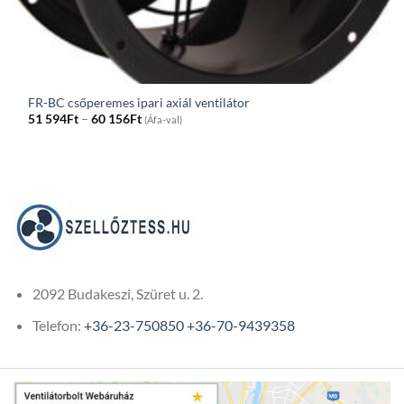
FR-BC csőperemes ipari axiál ventilátor
Price
51 594
Ft
–
60 156
Ft
(Áfa-val)
range:
51
594Ft
through
60
156Ft
2092 Budakeszi, Szüret u. 2.
Telefon:
+36-23-750850
+36-70-9439358