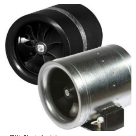
392Ft
through
367
679Ft