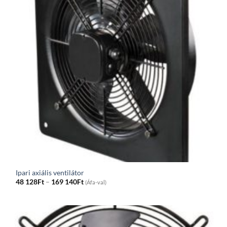
Ipari axiális ventilátor
Price
48 128
Ft
–
169 140
Ft
(Áfa-val)
range:
48
128Ft
through
169
140Ft