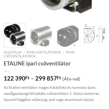
KEZDŐLAP
/
IPARI VENTILÁTOROK
/
IPARI
CSŐVENTILÁTOROK
ETALINE ipari csőventilátor
Price
122 390
–
299 857
Ft
Ft
(Áfa-val)
range:
Az Etaline ventilátor magas hatásfokú és nyomású ipari,
122
mezőgazdasági félradiális csőventilátor 1 fázisú motorral,
390Ft
típustól függően műanyag, acél vagy alumínium házzal.
through
299