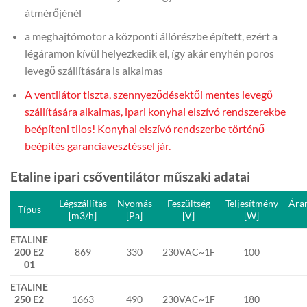
átmérőjénél
a meghajtómotor a központi állórészbe épített, ezért a
légáramon kívül helyezkedik el, így akár enyhén poros
levegő szállítására is alkalmas
A ventilátor tiszta, szennyeződésektől mentes levegő
szállítására alkalmas, ipari konyhai elszívó rendszerekbe
beépíteni tilos! Konyhai elszívó rendszerbe történő
beépítés garanciavesztéssel jár.
Etaline ipari csőventilátor műszaki adatai
Légszállítás
Nyomás
Feszültség
Teljesítmény
Áram
Típus
[m3/h]
[Pa]
[V]
[W]
ETALINE
200 E2
869
330
230VAC~1F
100
01
ETALINE
250 E2
1663
490
230VAC~1F
180