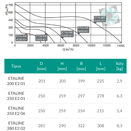
D
H
B
L
Súly
Típus
[mm]
[mm]
[mm]
[mm]
[kg]
ETALINE
201
205
199
225
2,9
200 E2 01
ETALINE
250
259
297
278
6,3
250 E2 01
ETALINE
250
259
254
215
5,4
250 E2 06
ETALINE
281
290
322
308
8,3
280 E2 02