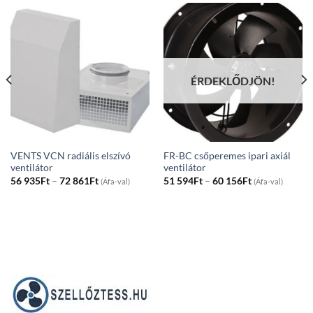
ÉRDEKLŐDJÖN!
VENTS VCN radiális elszívó
FR-BC csőperemes ipari axiál
ventilátor
ventilátor
Price
Price
56 935
Ft
–
72 861
Ft
51 594
Ft
–
60 156
Ft
(Áfa-val)
(Áfa-val)
range:
range:
56
51
935Ft
594Ft
through
through
72
60
861Ft
156Ft