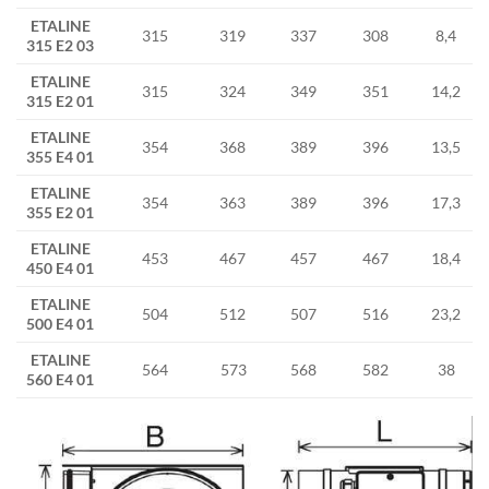
ETALINE
315
319
337
308
8,4
315 E2 03
ETALINE
315
324
349
351
14,2
315 E2 01
ETALINE
354
368
389
396
13,5
355 E4 01
ETALINE
354
363
389
396
17,3
355 E2 01
ETALINE
453
467
457
467
18,4
450 E4 01
ETALINE
504
512
507
516
23,2
500 E4 01
ETALINE
564
573
568
582
38
560 E4 01