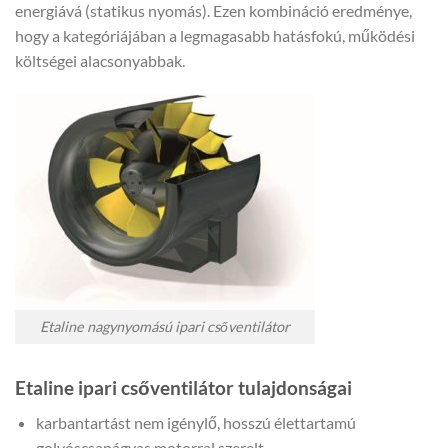
energiává (statikus nyomás). Ezen kombináció eredménye,
hogy a kategóriájában a legmagasabb hatásfokú, működési
költségei alacsonyabbak.
Etaline nagynyomású ipari csőventilátor
Etaline ipari csőventilátor tulajdonságai
karbantartást nem igénylő, hosszú élettartamú
golyóscsapágyas motorral szerelt