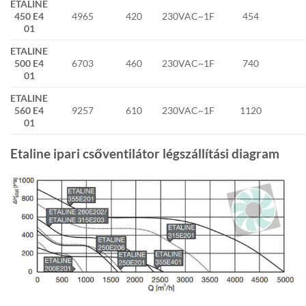
ETALINE
450 E4
4965
420
230VAC~1F
454
01
ETALINE
500 E4
6703
460
230VAC~1F
740
01
ETALINE
560 E4
9257
610
230VAC~1F
1120
01
Etaline ipari csőventilátor légszállítási diagram