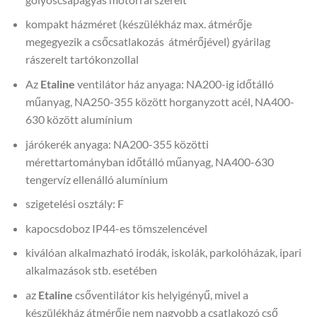
kompakt házméret (készülékház max. átmérője
megegyezik a csőcsatlakozás átmérőjével) gyárilag
rászerelt tartókonzollal
Az
Etaline
ventilátor ház anyaga: NA200-ig időtálló
műanyag, NA250-355 között horganyzott acél, NA400-
630 között alumínium
járókerék anyaga: NA200-355 közötti
mérettartományban időtálló műanyag, NA400-630
tengervíz ellenálló alumínium
szigetelési osztály: F
kapocsdoboz IP44-es tömszelencével
kiválóan alkalmazható irodák, iskolák, parkolóházak, ipari
alkalmazások stb. esetében
az
Etaline
csőventilátor kis helyigényű, mivel a
készülékház átmérője nem nagyobb a csatlakozó cső