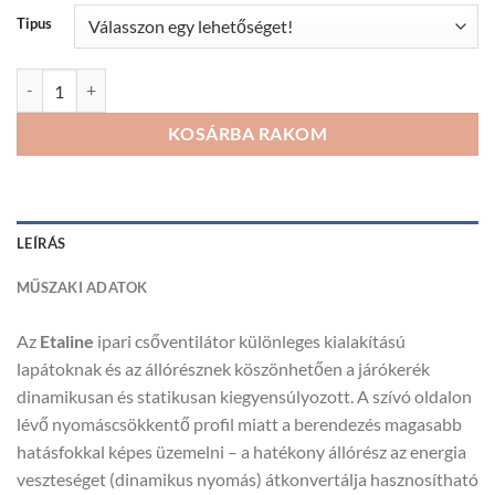
857Ft
Tipus
ETALINE ipari csőventilátor mennyiség
KOSÁRBA RAKOM
LEÍRÁS
MŰSZAKI ADATOK
Az
Etaline
ipari csőventilátor különleges kialakítású
lapátoknak és az állórésznek köszönhetően a járókerék
dinamikusan és statikusan kiegyensúlyozott. A szívó oldalon
lévő nyomáscsökkentő profil miatt a berendezés magasabb
hatásfokkal képes üzemelni – a hatékony állórész az energia
veszteséget (dinamikus nyomás) átkonvertálja hasznosítható