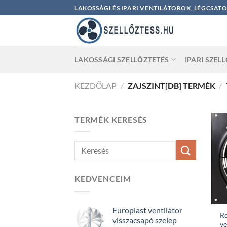
Skip
LAKOSSÁGI ÉS IPARI VENTILÁTOROK, LÉGCSAT
to
content
LAKOSSÁGI SZELLŐZTETÉS
IPARI SZEL
KEZDŐLAP
/
ZAJSZINT[DB] TERMÉK
/
TERMÉK KERESÉS
KEDVENCEIM
Europlast ventilátor
Re
visszacsapó szelep
ve