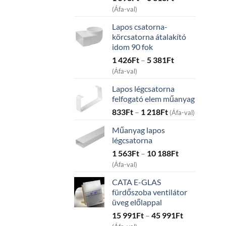
range:
(Áfa-val)
1
Lapos csatorna-
593Ft
körcsatorna átalakító
through
idom 90 fok
6
Price
1 426
Ft
–
5 381
Ft
313Ft
range:
(Áfa-val)
1
Lapos légcsatorna
426Ft
felfogató elem műanyag
through
Price
833
Ft
–
1 218
Ft
5
(Áfa-val)
range:
381Ft
Műanyag lapos
833Ft
légcsatorna
through
Price
1 563
Ft
–
10 188
Ft
1
range:
218Ft
(Áfa-val)
1
CATA E-GLAS
563Ft
fürdőszoba ventilátor
through
üveg előlappal
10
Price
15 991
Ft
–
45 991
Ft
188Ft
range: