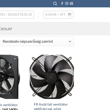
ZÉS / REGISZTRÁCIÓ
KOSÁR /
0
FT
CSOLAT
rted
pularity
FR Axiál fali ventilátor
is ventilátor
védőráccsal, szívó
Price
–
169 140
Ft