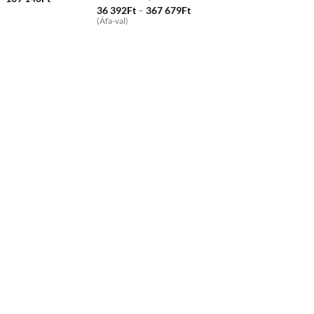
range:
Price
36 392
Ft
–
367 679
Ft
48
range:
(Áfa-val)
128Ft
36
through
392Ft
169
through
140Ft
367
679Ft