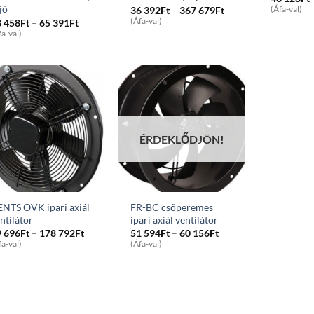
jó
Price
36 392
Ft
–
367 679
Ft
(Áfa-val)
range:
Price
(Áfa-val)
8 458
Ft
–
65 391
Ft
36
range:
fa-val)
392Ft
38
through
458Ft
367
through
679Ft
65
391Ft
ÉRDEKLŐDJÖN!
NTS OVK ipari axiál
FR-BC csőperemes
ntilátor
ipari axiál ventilátor
Price
Price
9 696
Ft
–
178 792
Ft
51 594
Ft
–
60 156
Ft
range:
range:
fa-val)
(Áfa-val)
49
51
696Ft
594Ft
through
through
178
60
792Ft
156Ft