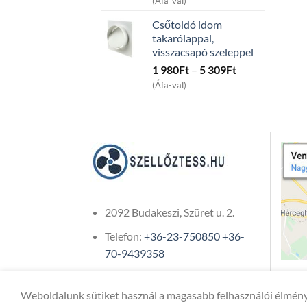
(Áfa-val)
15
Csőtoldó idom
991Ft
takarólappal,
through
visszacsapó szeleppel
45
Price
1 980
Ft
–
5 309
Ft
991Ft
range:
(Áfa-val)
1
980Ft
through
5
309Ft
2092 Budakeszi, Szüret u. 2.
Telefon:
+36-23-750850
+36-
70-9439358
Weboldalunk sütiket használ a magasabb felhasználói élmény
Copyright 2026 ©
ONIXCOM KFT.