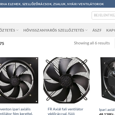
ORNA ELEMEK, SZELLŐZŐRÁCSOK, ZSALUK, NYÁRI VENTILÁTOROK
BEJELENTKE
LŐZTETÉS
HŐVISSZANYARŐS SZELLŐZTETÉS
ÁSZF
KAP
So
Showing all 6 results
75
by
po
venton ipari axiális
FR Axiál fali ventilátor
Ipari axiál
ntilátor fém kerettel,
védőráccsal, fújó
48 128
Ft