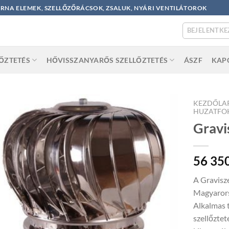
ORNA ELEMEK, SZELLŐZŐRÁCSOK, ZSALUK, NYÁRI VENTILÁTOROK
BEJELENTKE
LŐZTETÉS
HŐVISSZANYARŐS SZELLŐZTETÉS
ÁSZF
KAP
KEZDŐLA
HUZATFO
Gravi
56 35
A Gravisz
Magyarors
Alkalmas 
szellőztet