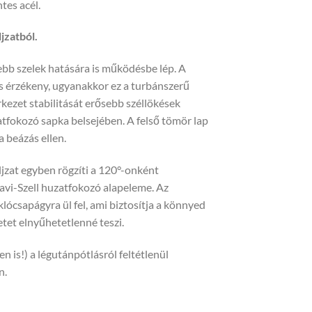
tes acél.
jzatból.
sebb szelek hatására is működésbe lép. A
s érzékeny, ugyanakkor ez a turbánszerű
kezet stabilitását erősebb széllökések
atfokozó sapka belsejében. A felső tömör lap
 beázás ellen.
aljzat egyben rögzíti a 120°-onként
avi-Szell huzatfokozó alapeleme. Az
lócsapágyra ül fel, ami biztosítja a könnyed
etet elnyűhetetlenné teszi.
 is!) a légutánpótlásról feltétlenül
n.