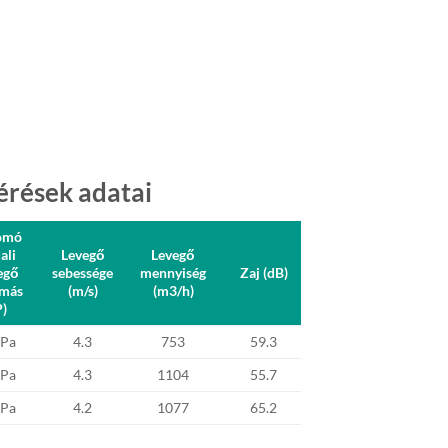
érések adatai
omó
ali
Levegő
Levegő
egő
sebessége
mennyiség
Zaj (dB)
más
(m/s)
(m3/h)
P)
 Pa
4.3
753
59.3
 Pa
4.3
1104
55.7
 Pa
4.2
1077
65.2