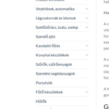
hat
Vezérlések, automatika
Mag
Légcsatornák és idomok
A s
Szellőzőrács, zsalu, szelep
vit
for
Szerelő ajtó
ese
Kandalló fűtés
ped
Konyhai készülékek
A r
Szűrők, szűrőanyagok
mer
ola
Szerelési segédanyagok
for
Porszívók
A h
Fűtő készülékek
gon
Hűtők
G