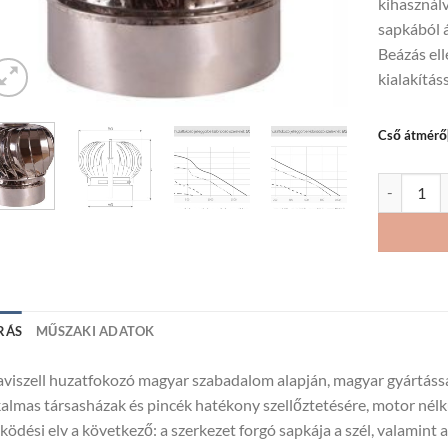
kihasználv
sapkából á
Beázás el
kialakításs
Cső átmér
Graviszell
RÁS
MŰSZAKI ADATOK
viszell huzatfokozó magyar szabadalom alapján, magyar gyártáss
almas társasházak és pincék hatékony szellőztetésére, motor nélkü
ödési elv a következő: a szerkezet forgó sapkája a szél, valamint a