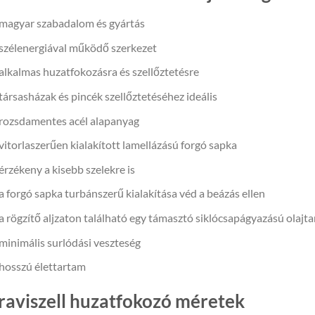
magyar szabadalom és gyártás
szélenergiával működő szerkezet
alkalmas huzatfokozásra és szellőztetésre
társasházak és pincék szellőztetéséhez ideális
rozsdamentes acél alapanyag
vitorlaszerűen kialakított lamellázású forgó sapka
érzékeny a kisebb szelekre is
a forgó sapka turbánszerű kialakítása véd a beázás ellen
a rögzítő aljzaton található egy támasztó siklócsapágyazású olajt
minimális surlódási veszteség
hosszú élettartam
raviszell huzatfokozó méretek