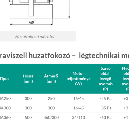
Huzatfokozó méretei
raviszell huzatfokozó – légtechnikai m
Szívó
Ny
Motor
oldali
old
Hossz
Átmérő
Típus
teljesítménye
levegő
lev
(mm)
(mm)
(W)
nyomás
nyo
(P)
(
A250
300
250
16/45
-25 Pa
+3
A300
300
300
16/45
-35 Pa
+3
A360
500
360/300
34/110
-63 Pa
+1