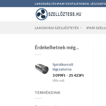
Skip
LAKOSSÁGI ÉS IPARI VENTILÁTOROK, LÉGCSAT
to
content
LAKOSSÁGI SZELLŐZTETÉS
IPARI SZEL
Érdekelhetnek még…
Spirálkorcolt
légcsatorna
Price
3 099
Ft
–
25 423
Ft
range:
(Áfa-val)
3
099Ft
TERMÉKEINK
through
25
423Ft