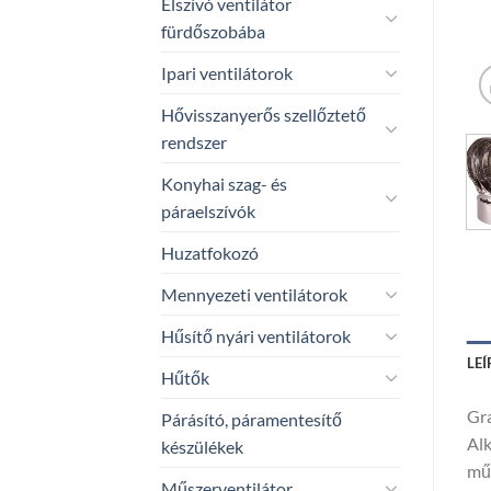
Elszívó ventilátor
fürdőszobába
Ipari ventilátorok
Hővisszanyerős szellőztető
rendszer
Konyhai szag- és
páraelszívók
Huzatfokozó
Mennyezeti ventilátorok
Hűsítő nyári ventilátorok
LEÍ
Hűtők
Gra
Párásító, páramentesítő
Alk
készülékek
műk
Műszerventilátor