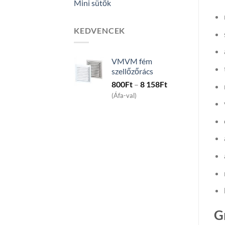
Mini sütők
KEDVENCEK
VMVM fém
szellőzőrács
Price
800
Ft
–
8 158
Ft
range:
(Áfa-val)
800Ft
through
8
158Ft
G