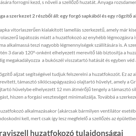
ására forrogni kezd, s növeli a szellőző huzatát. Anyaga rozsdamen
a a szerkezet 2 részből áll: egy forgó sapkából és egy rögzítő al
apka vitorlaszerűen kialakított lamellás szerkezetű, amely már ki
rolaszerű lapátozás miatt a huzatfokozó az enyhébb légmozgásra i
ma alkalmassá teszi nagyobb légmennyiségek szállítására is. A szer
tén 3 darab 120°-onként elhelyezett merevítő láb biztosítja a huz
ig megakadályozza a bukószél visszatartó hatását és egyben véd a
ögzítő aljzat segítségével tudjuk felszerelni a huzatfokozót. Ez az 
evített, támasztó siklócsapágyazású olajtartó hüvelyt, amely a Gr
jtartó hüvelybe elhelyezett 12 mm átmérőjű tengely a támasztó sik
gást, hiszen a forgási veszteséget minimalizálja. Továbbá a szerkez
uzatfokozó alkalmazásakor (akárcsak bármilyen ventilátor esetében
doskodni kell, mert csak így lesz megfelelő a szellőzés az épületbe
raviszell huzatfokozó tulajdonságai