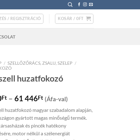
ZÉS / REGISZTRÁCIÓ
KOSÁR /
0
FT
CSOLAT
P
/
SZELLŐZŐRÁCS, ZSALU, SZELEP
/
KOZÓ
szell huzatfokozó
Price
0
–
61 446
Ft
Ft
(Áfa-val)
range:
ell huzatfokozó magyar szabadalom alapján,
56
zágon gyártott magas minőségű termék.
350Ft
társasházak és pincék hatékony
through
ésére, motor nélkül a szélenergiát
61