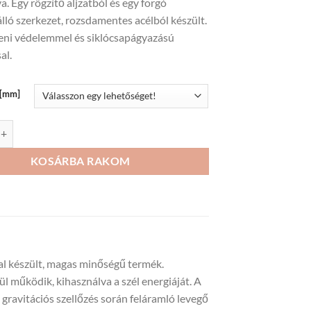
a. Egy rögzítő aljzatból és egy forgó
446Ft
lló szerkezet, rozsdamentes acélból készült.
leni védelemmel és siklócsapágyazású
al.
ő[mm]
 huzatfokozó mennyiség
KOSÁRBA RAKOM
al készült, magas minőségű termék.
l működik, kihasználva a szél energiáját. A
 gravitációs szellőzés során feláramló levegő