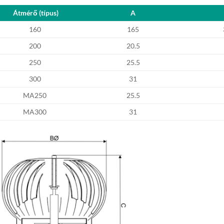
Átmérő (típus)
A
160
165
200
20.5
250
25.5
300
31
MA250
25.5
MA300
31