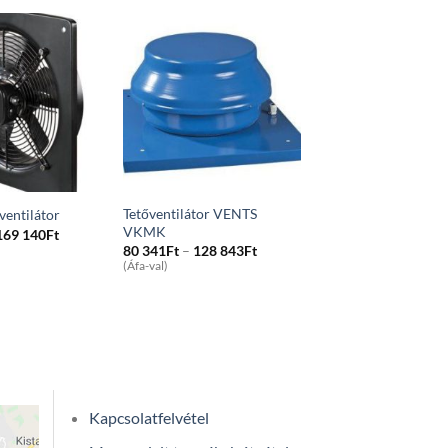
Tetőventilátor VENTS
 ventilátor
VKMK
Price
169 140
Ft
range:
Price
80 341
Ft
–
128 843
Ft
48
range:
(Áfa-val)
128Ft
80
through
341Ft
169
through
140Ft
128
843Ft
Kapcsolatfelvétel