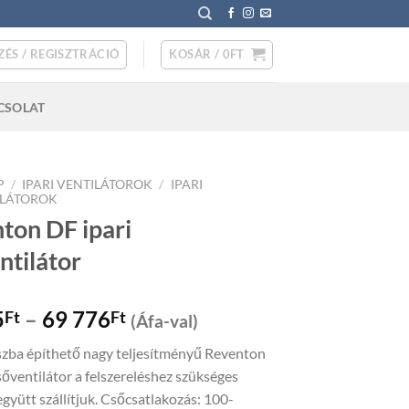
ZÉS / REGISZTRÁCIÓ
KOSÁR /
0
FT
CSOLAT
P
/
IPARI VENTILÁTOROK
/
IPARI
ILÁTOROK
ton DF ipari
ntilátor
Price
5
–
69 776
Ft
Ft
(Áfa-val)
range:
zba építhető nagy teljesítményű Reventon
32
sőventilátor a felszereléshez szükséges
465Ft
együtt szállítjuk. Csőcsatlakozás: 100-
through