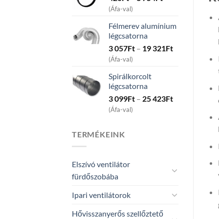
range:
12
(Áfa-val)
420Ft
545Ft
Félmerev alumínium
through
légcsatorna
3
Price
3 057
Ft
–
19 321
Ft
754Ft
range:
(Áfa-val)
3
Spirálkorcolt
057Ft
légcsatorna
through
Price
3 099
Ft
–
25 423
Ft
19
range:
321Ft
(Áfa-val)
3
099Ft
TERMÉKEINK
through
25
423Ft
Elszívó ventilátor
fürdőszobába
Ipari ventilátorok
Hővisszanyerős szellőztető