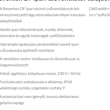
A Reventon DF ipari elszívó csőventilátorok kör
[360 width
keresztmetszetű légcsatornába bármilyen irányban
src=”yofla3
beépíthetőek
Ideális ipari létesítmények, irodák, éttermek,
technikai és egyéb helyiségek szellőztetésére
Hátrahajló lapátozású járókerékkel szerelt ipari
csőszakaszba építhető ventilátor
A ventilátor motor statikusan és dinamikusan is
kiegyensúlyozott
Külső, egyfázisú, kétpólusú motor, 230 V / 50 Hz.
Fordulatszám szabályozásra alkalmas, IP44
védettségi osztály, szigetelési osztály: F
Karbantartást nem igénylő, hosszú élettartamú
golyóscsapágy