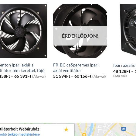
ÉRDEKLŐDJÖN!
enton ipari axiális
FR-BC csőperemes ipari
Ipari axiális
tilátor fém kerettel, fújó
axiál ventilátor
48 128
Ft
–
Price
Price
458
Ft
–
65 391
Ft
51 594
Ft
–
60 156
Ft
(Áfa-val)
(Áfa-val)
(Áfa-val)
range:
range:
38
51
458Ft
594Ft
through
through
65
60
391Ft
156Ft