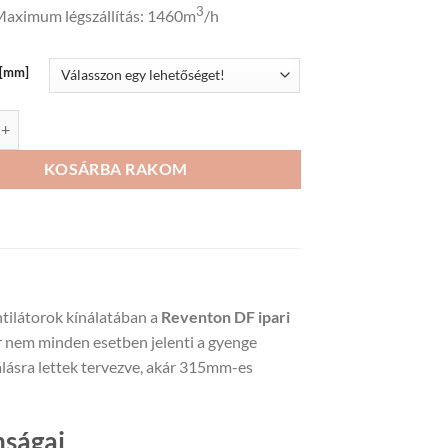
3
69
aximum légszállítás: 1460m
/h
776Ft
ő[mm]
F ipari csőventilátor mennyiség
KOSÁRBA RAKOM
ntilátorok kínálatában a
Reventon DF ipari
r nem minden esetben jelenti a gyenge
álásra lettek tervezve, akár 315mm-es
nságai