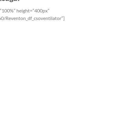
=”100%” height=”400px”
60/Reventon_df_csoventilator”]