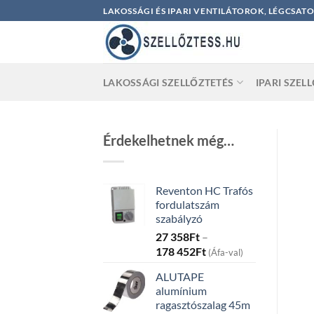
Skip
LAKOSSÁGI ÉS IPARI VENTILÁTOROK, LÉGCSAT
to
content
LAKOSSÁGI SZELLŐZTETÉS
IPARI SZEL
Érdekelhetnek még…
Reventon HC Trafós
fordulatszám
szabályzó
27 358
Ft
–
Price
178 452
Ft
(Áfa-val)
range:
ALUTAPE
27
alumínium
358Ft
ragasztószalag 45m
through