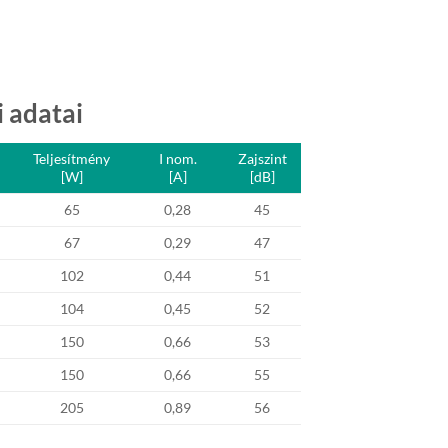
 adatai
Teljesítmény
I nom.
Zajszint
[W]
[A]
[dB]
65
0,28
45
67
0,29
47
102
0,44
51
104
0,45
52
150
0,66
53
150
0,66
55
205
0,89
56