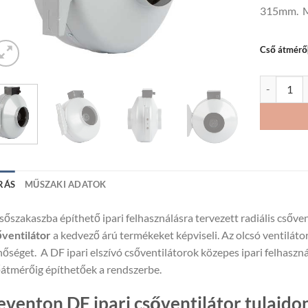
315mm. M
Cső átmér
Reventon D
RÁS
MŰSZAKI ADATOK
sőszakaszba építhető ipari felhasználásra tervezett radiális csőve
ventilátor
a kedvező árú termékeket képviseli. Az olcsó ventiláto
őséget. A DF ipari elszívó csőventilátorok közepes ipari felhaszn
átmérőig építhetőek a rendszerbe.
eventon DF ipari csőventilátor tulajdo