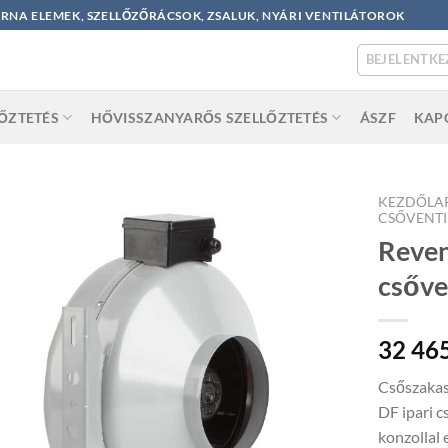
ORNA ELEMEK, SZELLŐZŐRÁCSOK, ZSALUK, NYÁRI VENTILÁTOROK
BEJELENTKE
LŐZTETÉS
HŐVISSZANYARŐS SZELLŐZTETÉS
ÁSZF
KAP
KEZDŐLA
CSŐVENT
Reven
csőve
32 46
Csőszakas
DF ipari c
konzollal 