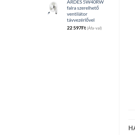
ARDES 5W40RW
falra szerelhető
ventilátor
távvezérlővel
22 597
Ft
(Áfa-val)
H