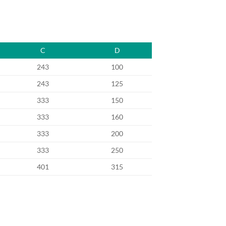
C
D
243
100
243
125
333
150
333
160
333
200
333
250
401
315