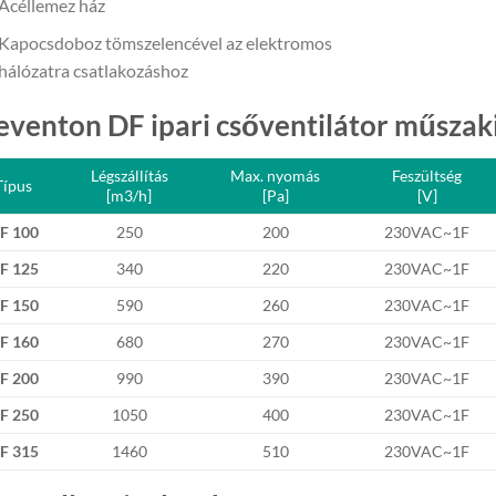
Acéllemez ház
Kapocsdoboz tömszelencével az elektromos
hálózatra csatlakozáshoz
eventon DF ipari csőventilátor műszaki
Légszállítás
Max. nyomás
Feszültség
Típus
[m3/h]
[Pa]
[V]
F 100
250
200
230VAC~1F
F 125
340
220
230VAC~1F
F 150
590
260
230VAC~1F
F 160
680
270
230VAC~1F
F 200
990
390
230VAC~1F
F 250
1050
400
230VAC~1F
F 315
1460
510
230VAC~1F