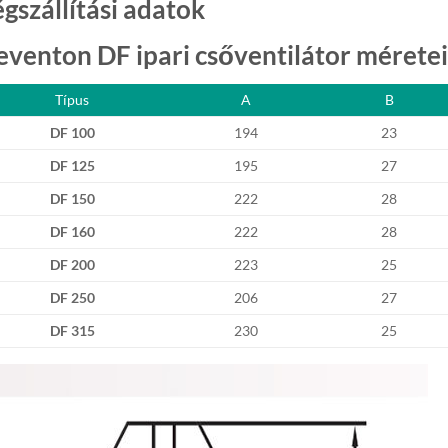
égszállítási adatok
eventon DF ipari csőventilátor méretei
Típus
A
B
DF 100
194
23
DF 125
195
27
DF 150
222
28
DF 160
222
28
DF 200
223
25
DF 250
206
27
DF 315
230
25