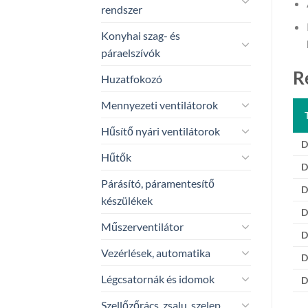
rendszer
Konyhai szag- és
páraelszívók
R
Huzatfokozó
Mennyezeti ventilátorok
Hűsítő nyári ventilátorok
D
Hűtők
D
Párásító, páramentesítő
D
készülékek
D
Műszerventilátor
D
Vezérlések, automatika
D
Légcsatornák és idomok
D
Szellőzőrács, zsalu, szelep