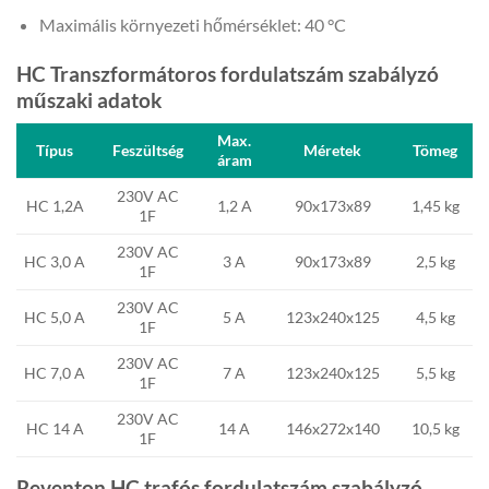
Maximális környezeti hőmérséklet: 40 °C
HC Transzformátoros fordulatszám szabályzó
műszaki adatok
Max.
Típus
Feszültség
Méretek
Tömeg
áram
230V AC
HC 1,2A
1,2 A
90x173x89
1,45 kg
1F
230V AC
HC 3,0 A
3 A
90x173x89
2,5 kg
1F
230V AC
HC 5,0 A
5 A
123x240x125
4,5 kg
1F
230V AC
HC 7,0 A
7 A
123x240x125
5,5 kg
1F
230V AC
HC 14 A
14 A
146x272x140
10,5 kg
1F
Reventon HC trafós fordulatszám szabályzó