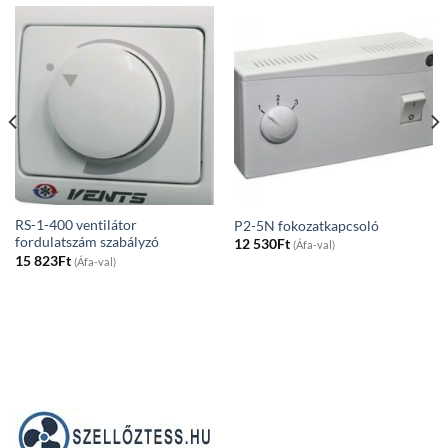
RS-1-400 ventilátor
P2-5N fokozatkapcsoló
fordulatszám szabályzó
12 530
Ft
(Áfa-val)
15 823
Ft
(Áfa-val)