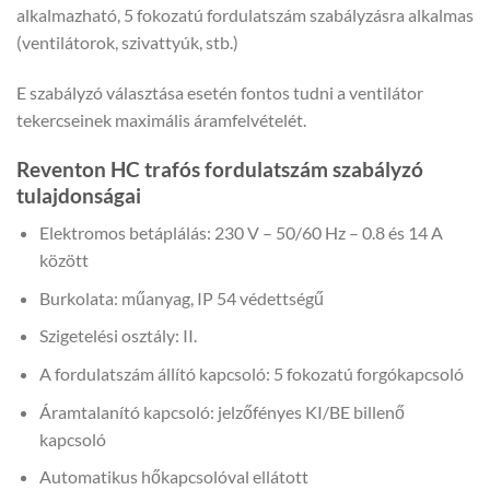
alkalmazható, 5 fokozatú fordulatszám szabályzásra alkalmas
(ventilátorok, szivattyúk, stb.)
E szabályzó választása esetén fontos tudni a ventilátor
tekercseinek maximális áramfelvételét.
Reventon HC trafós fordulatszám szabályzó
tulajdonságai
Elektromos betáplálás: 230 V – 50/60 Hz – 0.8 és 14 A
között
Burkolata: műanyag, IP 54 védettségű
Szigetelési osztály: II.
A fordulatszám állító kapcsoló: 5 fokozatú forgókapcsoló
Áramtalanító kapcsoló: jelzőfényes KI/BE billenő
kapcsoló
Automatikus hőkapcsolóval ellátott