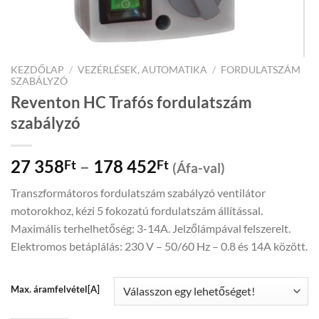
KEZDŐLAP
/
VEZÉRLÉSEK, AUTOMATIKA
/
FORDULATSZÁM
SZABÁLYZÓ
Reventon HC Trafós fordulatszám
szabályzó
Price
27 358
–
178 452
Ft
Ft
(Áfa-val)
range:
Transzformátoros fordulatszám szabályzó ventilátor
27
motorokhoz, kézi 5 fokozatú fordulatszám állítással.
358Ft
Maximális terhelhetőség: 3-14A. Jelzőlámpával felszerelt.
through
Elektromos betáplálás: 230 V – 50/60 Hz – 0.8 és 14A között.
178
452Ft
Max. áramfelvétel[A]