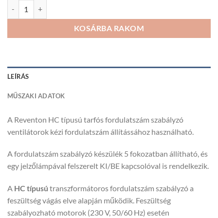
Reventon HC Trafós fordulatszám szabályzó mennyiség
KOSÁRBA RAKOM
LEÍRÁS
MŰSZAKI ADATOK
A Reventon HC típusú tarfós fordulatszám szabályzó
ventilátorok kézi fordulatszám állítássához használható.
A fordulatszám szabályzó készülék 5 fokozatban állítható, és
egy jelzőlámpával felszerelt KI/BE kapcsolóval is rendelkezik.
A
HC típusú
transzformátoros fordulatszám szabályzó a
feszültség vágás elve alapján működik. Feszültség
szabályozható motorok (230 V, 50/60 Hz) esetén