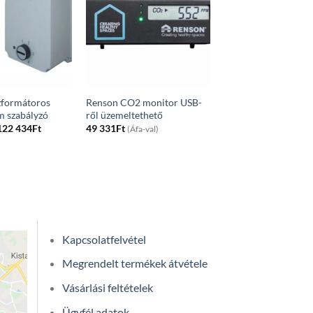
zformátoros
Renson CO2 monitor USB-
m szabályzó
ről üzemeltethető
Price
122 434
Ft
49 331
Ft
(Áfa-val)
range:
56
220Ft
through
122
434Ft
Kapcsolatfelvétel
Megrendelt termékek átvétele
Vásárlási feltételek
Ügyfél adatok