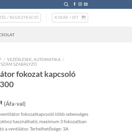
ZÉS / REGISZTRÁCIÓ
KOSÁR /
0
FT
CSOLAT
P
/
VEZÉRLÉSEK, AUTOMATIKA
/
TSZÁM SZABÁLYZÓ
látor fokozat kapcsoló
-300
t
(Áfa-val)
ventilátor fokozatkapcsoló több sebességes
rokhoz használható, maximum 3 fokozatban
ó a ventilátor. Terhelhetősége: 3A