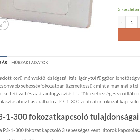
3 készleten
Ventilátor
RÁS
MŰSZAKI ADATOK
adott körülményektől és légszállítási igénytől függően lehetőség va
csonyabb sebességfokozatban üzemeltessük mint a maximális telje
al keltett zajt és az áramfogyasztást is. Több sebességes ventilát
álasztásához használható a P3-1-300 ventilátor fokozat kapcsoló.
3-1-300 fokozatkapcsoló tulajdonságai
a P3-1-300 fokozat kapcsoló 3 sebességes ventilátorok kapcsolás