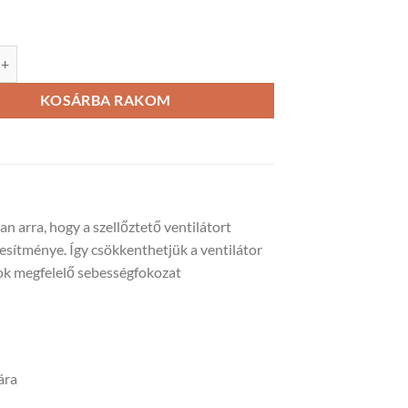
 fokozat kapcsoló P3-1-300 mennyiség
KOSÁRBA RAKOM
n arra, hogy a szellőztető ventilátort
sítménye. Így csökkenthetjük a ventilátor
orok megfelelő sebességfokozat
ára