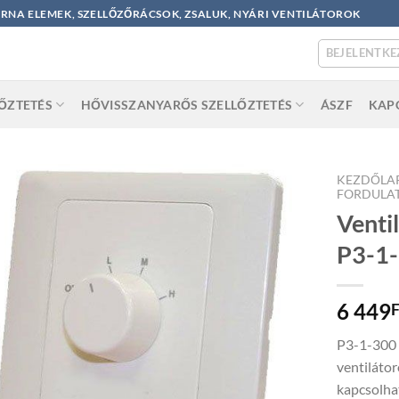
ORNA ELEMEK, SZELLŐZŐRÁCSOK, ZSALUK, NYÁRI VENTILÁTOROK
BEJELENTKE
LŐZTETÉS
HŐVISSZANYARŐS SZELLŐZTETÉS
ÁSZF
KAP
KEZDŐLA
FORDULA
Venti
P3-1
6 449
F
P3-1-300 
ventiláto
kapcsolhat