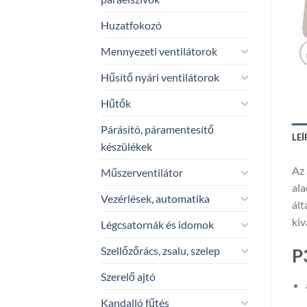
Huzatfokozó
Mennyezeti ventilátorok
Hűsítő nyári ventilátorok
Hűtők
Párásító, páramentesítő
LEÍ
készülékek
Az 
Műszerventilátor
ala
Vezérlések, automatika
ált
kiv
Légcsatornák és idomok
Szellőzőrács, zsalu, szelep
P
Szerelő ajtó
Kandalló fűtés