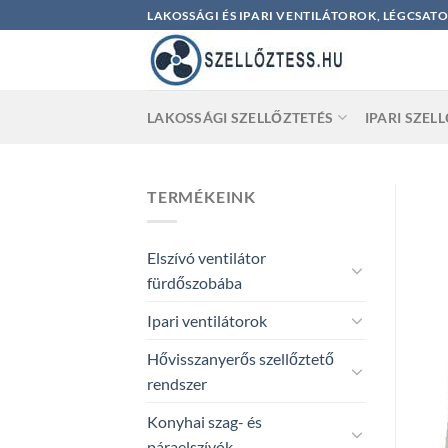
Skip
LAKOSSÁGI ÉS IPARI VENTILÁTOROK, LÉGCSAT
to
content
LAKOSSÁGI SZELLŐZTETÉS
IPARI SZEL
TERMÉKEINK
Elszívó ventilátor
fürdőszobába
Ipari ventilátorok
Hővisszanyerős szellőztető
rendszer
Konyhai szag- és
páraelszívók