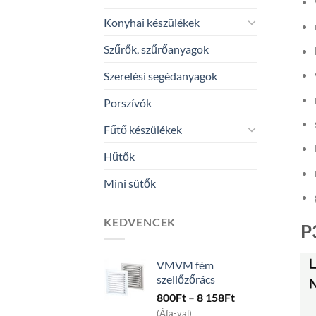
Konyhai készülékek
Szűrők, szűrőanyagok
Szerelési segédanyagok
Porszívók
Fűtő készülékek
Hűtők
Mini sütők
KEDVENCEK
P
VMVM fém
szellőzőrács
Price
800
Ft
–
8 158
Ft
range:
(Áfa-val)