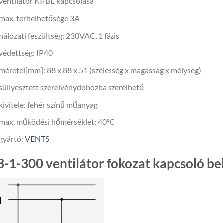
ventilátor KI/BE kapcsolása
max. terhelhetősége 3A
hálózati feszültség: 230VAC, 1 fázis
védettség: IP40
méretei[mm]: 88 x 88 x 51 (szélesség x magasság x mélység)
süllyesztett szerelvénydobozba szerelhető
kivitele: fehér színű műanyag
max. működési hőmérséklet: 40ºC
gyártó:
VENTS
3-1-300 ventilátor fokozat kapcsoló b