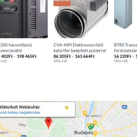
200 háromfázisú
CVA-MPI Elektromos fűtő
BTRS Trans
kvenciaváltó
kalorifer beépített pulzerrel
fordulatszá
Price
Price
 402
Ft
–
198 465
Ft
86 205
Ft
–
163 664
Ft
56 220
Ft
–
range:
range:
-val)
(Áfa-val)
(Áfa-val)
171
86
402Ft
205Ft
through
through
198
163
465Ft
664Ft