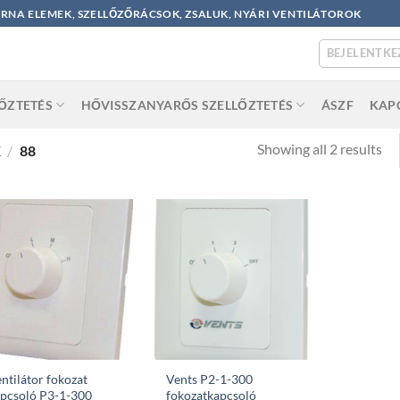
ORNA ELEMEK, SZELLŐZŐRÁCSOK, ZSALUK, NYÁRI VENTILÁTOROK
BEJELENTKE
LŐZTETÉS
HŐVISSZANYARŐS SZELLŐZTETÉS
ÁSZF
KAP
So
Showing all 2 results
K
/
88
by
po
ntilátor fokozat
Vents P2-1-300
pcsoló P3-1-300
fokozatkapcsoló