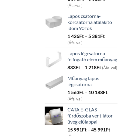
range:
(Áfa-val)
1
Lapos csatorna-
593Ft
körcsatorna átalakító
through
idom 90 fok
6
Price
1 426
Ft
–
5 381
Ft
313Ft
range:
(Áfa-val)
1
Lapos légcsatorna
426Ft
felfogató elem műanyag
through
Price
833
Ft
–
1 218
Ft
5
(Áfa-val)
range:
381Ft
Műanyag lapos
833Ft
légcsatorna
through
Price
1 563
Ft
–
10 188
Ft
1
range:
218Ft
(Áfa-val)
1
CATA E-GLAS
563Ft
fürdőszoba ventilátor
through
üveg előlappal
10
Price
15 991
Ft
–
45 991
Ft
188Ft
range: