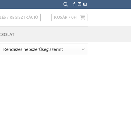
ZÉS / REGISZTRÁCIÓ
KOSÁR /
0
FT
CSOLAT
rted
pularity