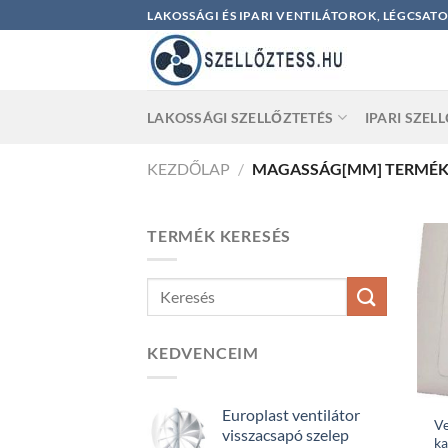
Skip
LAKOSSÁGI ÉS IPARI VENTILÁTOROK, LÉGCSAT
to
content
LAKOSSÁGI SZELLŐZTETÉS
IPARI SZEL
KEZDŐLAP
/
MAGASSÁG[MM] TERMÉ
TERMÉK KERESÉS
KEDVENCEIM
Europlast ventilátor
Ve
visszacsapó szelep
ka