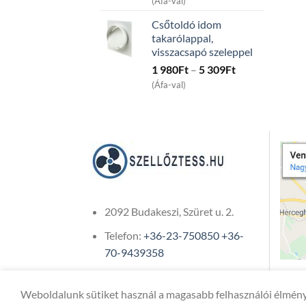
(Áfa-val)
15
Csőtoldó idom
991Ft
takarólappal,
through
visszacsapó szeleppel
45
Price
1 980
Ft
–
5 309
Ft
991Ft
range:
(Áfa-val)
1
980Ft
through
5
309Ft
2092 Budakeszi, Szüret u. 2.
Telefon:
+36-23-750850
+36-
70-9439358
Weboldalunk sütiket használ a magasabb felhasználói élmény
Copyright 2026 ©
ONIXCOM KFT.