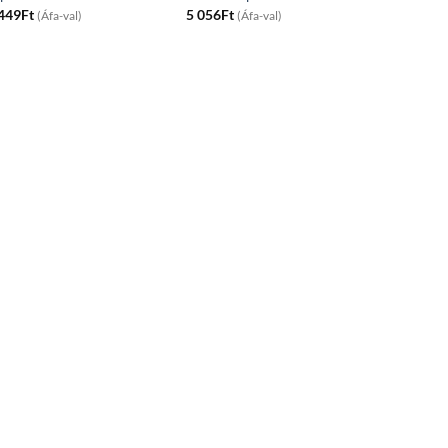
 449
Ft
5 056
Ft
(Áfa-val)
(Áfa-val)