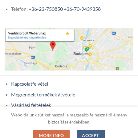
Telefon:
+36-23-750850
+36-70-9439358
Kapcsolatfelvétel
Megrendelt termékek átvétele
Vásárlási feltételek
Weboldalunk sütiket használ a magasabb felhasználói élmény
Ügyfél adatok
biztosítása érdekében.
MORE INFO
ACCEPT
Copyright 2026 ©
ONIXCOM KFT.