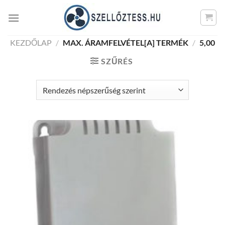
Skip
to
content
KEZDŐLAP
/
MAX. ÁRAMFELVÉTEL[A] TERMÉK
/
5,00
SZŰRÉS