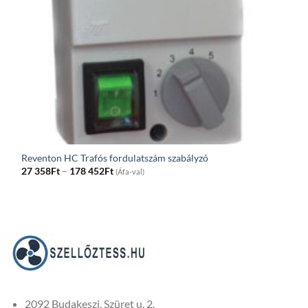
Reventon HC Trafós fordulatszám szabályzó
Price
27 358
Ft
–
178 452
Ft
(Áfa-val)
range:
27
358Ft
through
178
452Ft
2092 Budakeszi, Szüret u. 2.