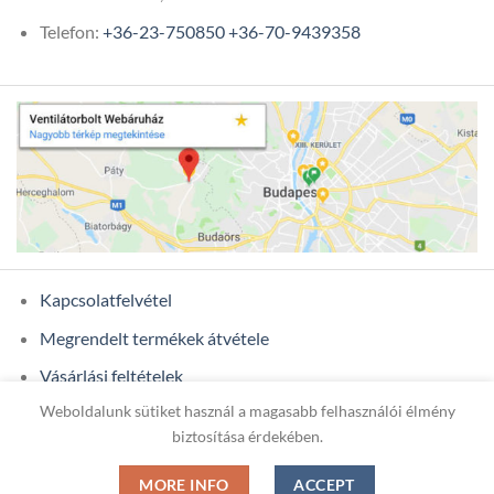
Telefon:
+36-23-750850
+36-70-9439358
Kapcsolatfelvétel
Megrendelt termékek átvétele
Vásárlási feltételek
Weboldalunk sütiket használ a magasabb felhasználói élmény
Ügyfél adatok
biztosítása érdekében.
MORE INFO
ACCEPT
Copyright 2026 ©
ONIXCOM KFT.