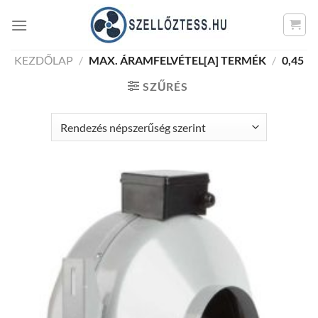
Skip
to
content
KEZDŐLAP
/
MAX. ÁRAMFELVÉTEL[A] TERMÉK
/
0,45
SZŰRÉS