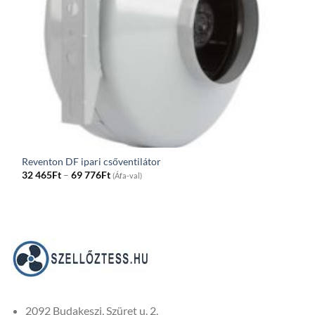
Reventon DF ipari csőventilátor
Price
32 465
Ft
–
69 776
Ft
(Áfa-val)
range:
32
465Ft
through
69
776Ft
2092 Budakeszi, Szüret u. 2.