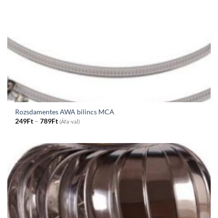
Rozsdamentes AWA bilincs MCA
Price
249
Ft
–
789
Ft
(Áfa-val)
range:
249Ft
through
789Ft