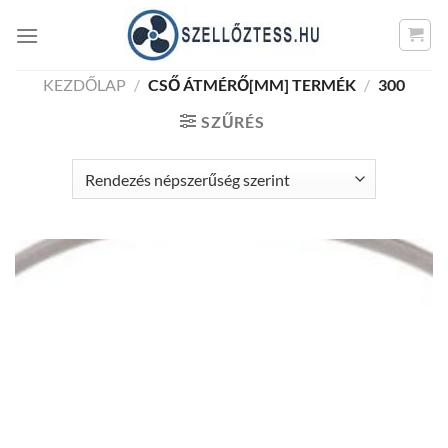
Skip
to
content
KEZDŐLAP
/
CSŐ ÁTMÉRŐ[MM] TERMÉK
/
300
SZŰRÉS