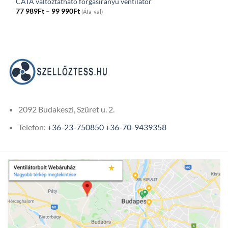
CATA változtatható forgásirányú ventilátor
Price
77 989
Ft
–
99 990
Ft
(Áfa-val)
range:
77
989Ft
through
99
990Ft
2092 Budakeszi, Szüret u. 2.
Telefon:
+36-23-750850
+36-70-9439358