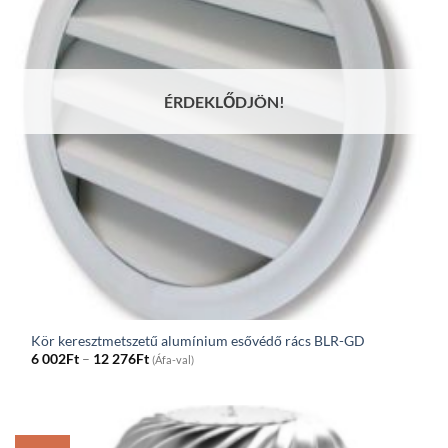
ÉRDEKLŐDJÖN!
Kör keresztmetszetű alumínium esővédő rács BLR-GD
Price
6 002
Ft
–
12 276
Ft
(Áfa-val)
range:
6
002Ft
through
12
276Ft