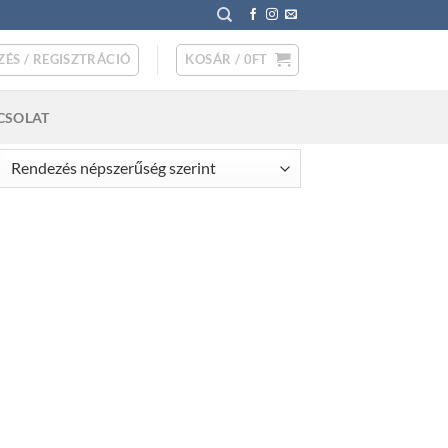
ZÉS / REGISZTRÁCIÓ
KOSÁR /
0
FT
CSOLAT
rted
pularity