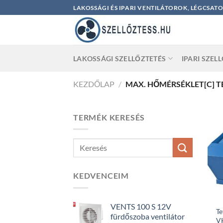
Skip
LAKOSSÁGI ÉS IPARI VENTILÁTOROK, LÉGCSAT
to
content
LAKOSSÁGI SZELLŐZTETÉS
IPARI SZEL
KEZDŐLAP
/
MAX. HŐMÉRSÉKLET[C] 
TERMÉK KERESÉS
KEDVENCEIM
VENTS 100 S 12V
Te
fürdőszoba ventilátor
V