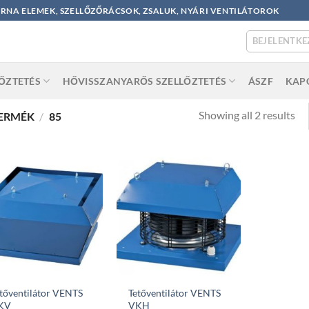
ORNA ELEMEK, SZELLŐZŐRÁCSOK, ZSALUK, NYÁRI VENTILÁTOROK
BEJELENTKE
LŐZTETÉS
HŐVISSZANYARŐS SZELLŐZTETÉS
ÁSZF
KAP
So
Showing all 2 results
TERMÉK
/
85
by
po
tőventilátor VENTS
Tetőventilátor VENTS
KV
VKH