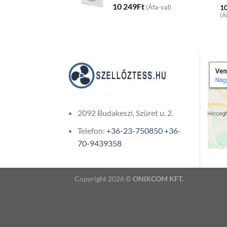
10 249
Ft
1
(Áfa-val)
(Á
2092 Budakeszi, Szüret u. 2.
Telefon:
+36-23-750850
+36-
70-9439358
Copyright 2026 ©
ONIXCOM KFT.