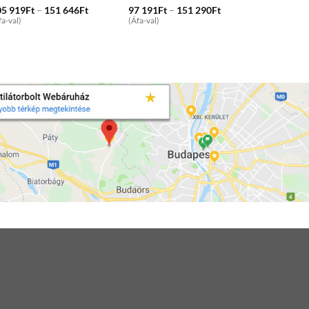
Price
Price
05 919
Ft
–
151 646
Ft
97 191
Ft
–
151 290
Ft
range:
range:
fa-val)
(Áfa-val)
105
97
919Ft
191Ft
through
through
151
151
646Ft
290Ft