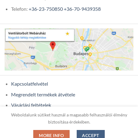
Telefon:
+36-23-750850
+36-70-9439358
Kapcsolatfelvétel
Megrendelt termékek átvétele
Vásárlási feltételek
Weboldalunk sütiket használ a magasabb felhasználói élmény
Ügyfél adatok
biztosítása érdekében.
MORE INFO
ACCEPT
Copyright 2026 ©
ONIXCOM KFT.