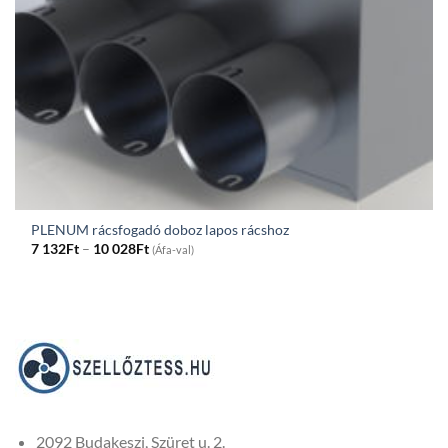
PLENUM rácsfogadó doboz lapos rácshoz
Price
7 132
Ft
–
10 028
Ft
(Áfa-val)
range:
7
132Ft
through
10
028Ft
2092 Budakeszi, Szüret u. 2.