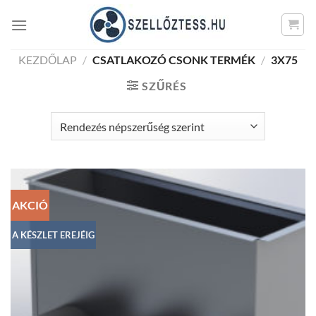
Skip
to
content
KEZDŐLAP
/
CSATLAKOZÓ CSONK TERMÉK
/
3X75
SZŰRÉS
AKCIÓ
A KÉSZLET EREJÉIG